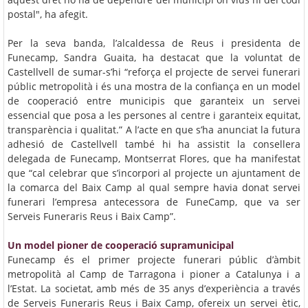
postal", ha afegit.
Per la seva banda, l’alcaldessa de Reus i presidenta de
Funecamp, Sandra Guaita, ha destacat que la voluntat de
Castellvell de sumar-s’hi “reforça el projecte de servei funerari
públic metropolità i és una mostra de la confiança en un model
de cooperació entre municipis que garanteix un servei
essencial que posa a les persones al centre i garanteix equitat,
transparència i qualitat.” A l’acte en que s’ha anunciat la futura
adhesió de Castellvell també hi ha assistit la consellera
delegada de Funecamp, Montserrat Flores, que ha manifestat
que “cal celebrar que s’incorpori al projecte un ajuntament de
la comarca del Baix Camp al qual sempre havia donat servei
funerari l’empresa antecessora de FuneCamp, que va ser
Serveis Funeraris Reus i Baix Camp”.
Un model pioner de cooperació supramunicipal
Funecamp és el primer projecte funerari públic d’àmbit
metropolità al Camp de Tarragona i pioner a Catalunya i a
l’Estat. La societat, amb més de 35 anys d’experiència a través
de Serveis Funeraris Reus i Baix Camp, ofereix un servei ètic,