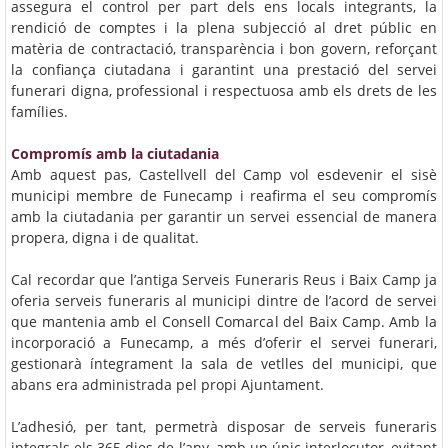
assegura el control per part dels ens locals integrants, la
rendició de comptes i la plena subjecció al dret públic en
matèria de contractació, transparència i bon govern, reforçant
la confiança ciutadana i garantint una prestació del servei
funerari digna, professional i respectuosa amb els drets de les
famílies.
Compromís amb la ciutadania
Amb aquest pas, Castellvell del Camp vol esdevenir el sisè
municipi membre de Funecamp i reafirma el seu compromís
amb la ciutadania per garantir un servei essencial de manera
propera, digna i de qualitat.
Cal recordar que l’antiga Serveis Funeraris Reus i Baix Camp ja
oferia serveis funeraris al municipi dintre de l’acord de servei
que mantenia amb el Consell Comarcal del Baix Camp. Amb la
incorporació a Funecamp, a més d’oferir el servei funerari,
gestionarà íntegrament la sala de vetlles del municipi, que
abans era administrada pel propi Ajuntament.
L’adhesió, per tant, permetrà disposar de serveis funeraris
integrals els 365 dies de l’any, amb un únic interlocutor, evitant