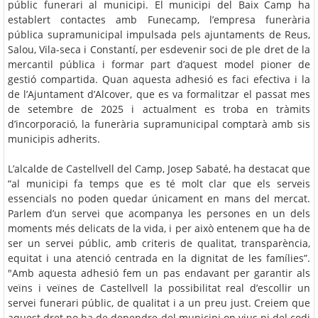
públic funerari al municipi. El municipi del Baix Camp ha
establert contactes amb Funecamp, l’empresa funerària
pública supramunicipal impulsada pels ajuntaments de Reus,
Salou, Vila-seca i Constantí, per esdevenir soci de ple dret de la
mercantil pública i formar part d’aquest model pioner de
gestió compartida. Quan aquesta adhesió es faci efectiva i la
de l’Ajuntament d’Alcover, que es va formalitzar el passat mes
de setembre de 2025 i actualment es troba en tràmits
d’incorporació, la funerària supramunicipal comptarà amb sis
municipis adherits.
L’alcalde de Castellvell del Camp, Josep Sabaté, ha destacat que
“al municipi fa temps que es té molt clar que els serveis
essencials no poden quedar únicament en mans del mercat.
Parlem d’un servei que acompanya les persones en un dels
moments més delicats de la vida, i per això entenem que ha de
ser un servei públic, amb criteris de qualitat, transparència,
equitat i una atenció centrada en la dignitat de les famílies”.
"Amb aquesta adhesió fem un pas endavant per garantir als
veïns i veïnes de Castellvell la possibilitat real d’escollir un
servei funerari públic, de qualitat i a un preu just. Creiem que
aquest dret no ha de dependre del municipi on vius ni del codi