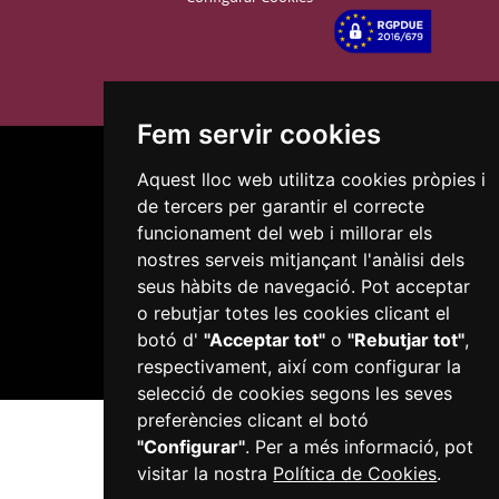
Fem servir cookies
Aquest lloc web utilitza cookies pròpies i
de tercers per garantir el correcte
funcionament del web i millorar els
nostres serveis mitjançant l'anàlisi dels
Plaça del Mercadal · 43201 Reus
seus hàbits de navegació. Pot acceptar
977 010 010
ajuntament@reus.cat
|
reus.cat
o rebutjar totes les cookies clicant el
botó d'
"Acceptar tot"
o
"Rebutjar tot"
,
respectivament, així com configurar la
selecció de cookies segons les seves
preferències clicant el botó
"Configurar"
. Per a més informació, pot
visitar la nostra
Política de Cookies
.