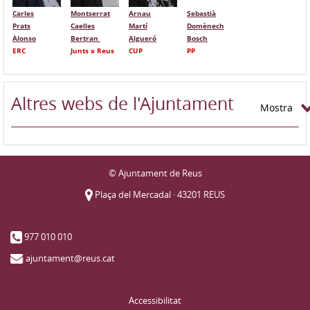
Carles
Montserrat
Arnau
Sebastià
Prats
Caelles
Martí
Domènech
Alonso
Bertran
Algueró
Bosch
ERC
Junts x Reus
CUP
PP
Altres webs de l'Ajuntament
Mostra
© Ajuntament de Reus
Plaça del Mercadal · 43201 REUS
977 010 010
ajuntament@reus.cat
Accessibilitat