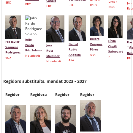
Canals
Junts x
ERC
Junt
ERC
ERC
Reus
ERC
Reus
Reu
Dolors
Julio
Sílvia
Fco Javier
Fco 
Daniel
Vázquez
Pardo
Jose
Virgili
Vaquero
Tiñ
Rubio
Pérez
Rdz Solano
Ruiz
Guinovart
Rodríguez
Bes
Angosto
ARA
No adscrit
Martínez
PP
VOX
PP
ARA
No adscrit
Regidors substituïts, mandat 2023 - 2027
Regidor
Regidora
Regidor
Regidor