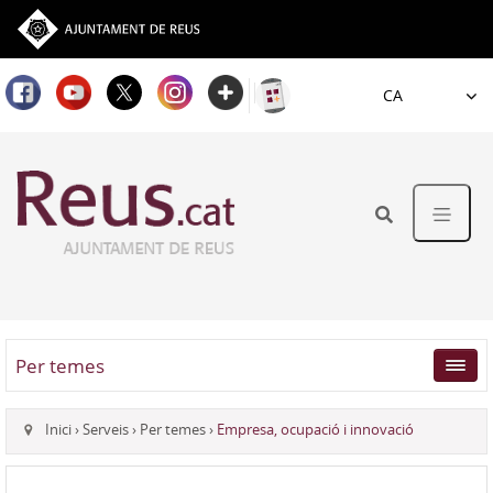
Idioma
Per temes
Inici
›
Serveis
›
Per temes
›
Empresa, ocupació i innovació