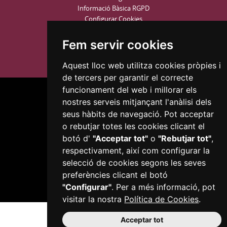
Informació Bàsica RGPD
Configurar Cookies
Fem servir cookies
Aquest lloc web utilitza cookies pròpies i
de tercers per garantir el correcte
funcionament del web i millorar els
nostres serveis mitjançant l'anàlisi dels
seus hàbits de navegació. Pot acceptar
o rebutjar totes les cookies clicant el
botó d'
"Acceptar tot"
o
"Rebutjar tot"
,
Plaça del Mercadal · 43201 Reus
respectivament, així com configurar la
977 010 010
ajuntament@reus.cat
|
reus.cat
selecció de cookies segons les seves
preferències clicant el botó
"Configurar"
. Per a més informació, pot
visitar la nostra
Política de Cookies
.
Acceptar tot