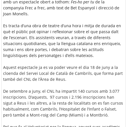
amb un espectacle obert a tothom:
Fes-ho per tu
de la
companyia Frec a frec, amb text de Bet Espanyol i direcció de
Joan Monells.
Es tracta d’una obra de teatre d’una hora i mitja de durada en
què el públic pot opinar i reflexionar sobre el que passa dalt
de l’escenari. Els assistents veuran, a través de diferents
situacions quotidianes, que la llengua catalana ens enriqueix,
suma i ens obre portes, i debatran sobre les actituds
lingüístiques dels personatges i d’ells mateixos.
Aquest espectacle ja es va poder veure el dia 18 de juny a la
cloenda del Servei Local de Català de Cambrils, que forma part
també del CNL de l’Àrea de Reus.
De setembre a juny, el CNL ha impartit 140 cursos amb 3.077
inscripcions. D’aquests, 97 cursos i 2.196 inscripcions han
sigut a Reus i les altres, a la resta de localitats on es fan cursos
habitualment, com Cambrils, l’Hospitalet de l’Infant o Falset,
però també a Mont-roig del Camp (Miami) i a Montbrió.
Pel que fa al Voluntariat per la llengua, aquest curs acadèmic