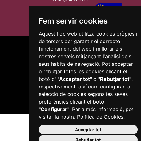
Fem servir cookies
Aquest lloc web utilitza cookies pròpies i
de tercers per garantir el correcte
funcionament del web i millorar els
nostres serveis mitjançant l'anàlisi dels
seus hàbits de navegació. Pot acceptar
o rebutjar totes les cookies clicant el
Plaça del Mercadal · 43201 Reus
botó d'
"Acceptar tot"
o
"Rebutjar tot"
,
977 010 010
respectivament, així com configurar la
ajuntament@reus.cat
|
reus.cat
selecció de cookies segons les seves
preferències clicant el botó
"Configurar"
. Per a més informació, pot
visitar la nostra
Política de Cookies
.
Acceptar tot
Rebutjar tot