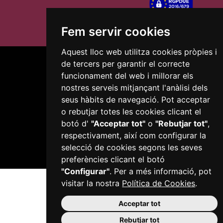
Fem servir cookies
Aquest lloc web utilitza cookies pròpies i
de tercers per garantir el correcte
funcionament del web i millorar els
nostres serveis mitjançant l'anàlisi dels
seus hàbits de navegació. Pot acceptar
Plaça del Mercadal · 43201 Reus
o rebutjar totes les cookies clicant el
977 010 010
botó d'
"Acceptar tot"
o
"Rebutjar tot"
,
ajuntament@reus.cat
|
reus.cat
respectivament, així com configurar la
selecció de cookies segons les seves
preferències clicant el botó
"Configurar"
. Per a més informació, pot
visitar la nostra
Política de Cookies
.
Acceptar tot
Rebutjar tot