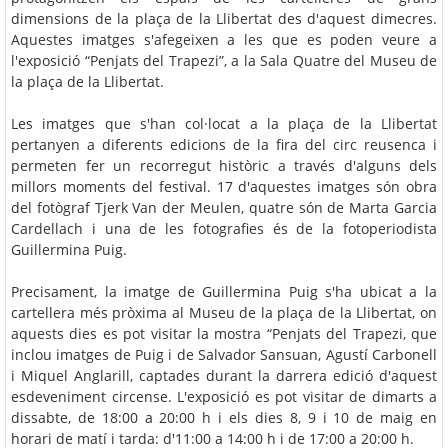
dimensions de la plaça de la Llibertat des d'aquest dimecres.
Aquestes imatges s'afegeixen a les que es poden veure a
l'exposició “Penjats del Trapezi”, a la Sala Quatre del Museu de
la plaça de la Llibertat.
Les imatges que s'han col·locat a la plaça de la Llibertat
pertanyen a diferents edicions de la fira del circ reusenca i
permeten fer un recorregut històric a través d'alguns dels
millors moments del festival. 17 d'aquestes imatges són obra
del fotògraf Tjerk Van der Meulen, quatre són de Marta Garcia
Cardellach i una de les fotografies és de la fotoperiodista
Guillermina Puig.
Precisament, la imatge de Guillermina Puig s'ha ubicat a la
cartellera més pròxima al Museu de la plaça de la Llibertat, on
aquests dies es pot visitar la mostra “Penjats del Trapezi, que
inclou imatges de Puig i de Salvador Sansuan, Agustí Carbonell
i Miquel Anglarill, captades durant la darrera edició d'aquest
esdeveniment circense. L'exposició es pot visitar de dimarts a
dissabte, de 18:00 a 20:00 h i els dies 8, 9 i 10 de maig en
horari de matí i tarda: d'11:00 a 14:00 h i de 17:00 a 20:00 h.