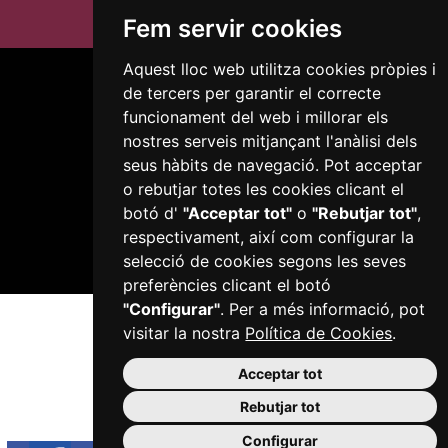
Fem servir cookies
Aquest lloc web utilitza cookies pròpies i
de tercers per garantir el correcte
funcionament del web i millorar els
nostres serveis mitjançant l'anàlisi dels
seus hàbits de navegació. Pot acceptar
Plaça del Mercadal · 43201 Reus
o rebutjar totes les cookies clicant el
977 010 010
botó d'
"Acceptar tot"
o
"Rebutjar tot"
,
ajuntament@reus.cat
|
reus.cat
respectivament, així com configurar la
selecció de cookies segons les seves
preferències clicant el botó
"Configurar"
. Per a més informació, pot
visitar la nostra
Política de Cookies
.
Acceptar tot
Rebutjar tot
Configurar