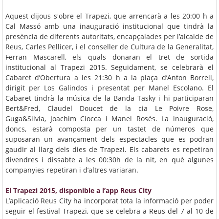
Aquest dijous s'obre el Trapezi, que arrencarà a les 20:00 h a
Cal Massó amb una inauguració institucional que tindrà la
presència de diferents autoritats, encapçalades per l’alcalde de
Reus, Carles Pellicer, i el conseller de Cultura de la Generalitat,
Ferran Mascarell, els quals donaran el tret de sortida
institucional al Trapezi 2015. Seguidament, se celebrarà el
Cabaret d’Obertura a les 21:30 h a la plaça d’Anton Borrell,
dirigit per Los Galindos i presentat per Manel Escolano. El
Cabaret tindrà la música de la Banda Tasky i hi participaran
Bert&Fred, Claudel Doucet de la cia Le Poivre Rose,
Guga&Silvia, Joachim Ciocca i Manel Rosés. La inauguració,
doncs, estarà composta per un tastet de números que
suposaran un avançament dels espectacles que es podran
gaudir al llarg dels dies de Trapezi. Els cabarets es repetiran
divendres i dissabte a les 00:30h de la nit, en què algunes
companyies repetiran i d’altres variaran.
El Trapezi 2015, disponible a l’app Reus City
L’aplicació Reus City ha incorporat tota la informació per poder
seguir el festival Trapezi, que se celebra a Reus del 7 al 10 de