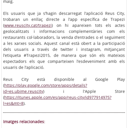
maig.
Els usuaris que ja s’hagin descarregat l’aplicació Reus City,
trobaran un enllaç directe a l’app específica de Trapezi
(
www.reuscity.cat/trapezi
) on hi apareixen tots els actes
geolocalitzats i informacions complementàries com els
restaurants col·laboradors, la venda d’entrades o el seguiment
a les xarxes socials. Aquest canal està obert a la participació
dels usuaris a través de twitter i instagram, mitjançant
l’etiqueta #Trapezi2015, de manera que són els mateixos
espectadors els que comparteixen l’esdeveniment amb els
usuaris de l’aplicació.
Reus City està disponible al Google Play
(
https://play.google.com/store/apps/details?
id=es.ubime.reuscity
) i l'Apple Store
(
https://itunes.apple.com/es/app/reus-city/id977914975?
l=es&mt=8
).
Imatges relacionades: