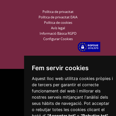
Política de privacitat
Política de privacitat EAIA
Política de cookies
Avís legal
Informació Bàsica RGPD
Configurar Cookies
Fem servir cookies
Aquest lloc web utilitza cookies pròpies i
de tercers per garantir el correcte
funcionament del web i millorar els
nostres serveis mitjançant l'anàlisi dels
Plaça del Mercadal · 43201 Reus
seus hàbits de navegació. Pot acceptar
977 010 010
o rebutjar totes les cookies clicant el
ajuntament@reus.cat
|
reus.cat
botó d'
"Acceptar tot"
o
"Rebutjar tot"
,