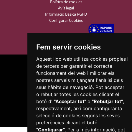
Política de cookies
Avís legal
Informació Bàsica RGPD
Configurar Cookies
Fem servir cookies
Aquest lloc web utilitza cookies pròpies i
de tercers per garantir el correcte
funcionament del web i millorar els
nostres serveis mitjançant l'anàlisi dels
seus hàbits de navegació. Pot acceptar
Plaça del Mercadal · 43201 Reus
o rebutjar totes les cookies clicant el
977 010 010
botó d'
"Acceptar tot"
o
"Rebutjar tot"
,
ajuntament@reus.cat
|
reus.cat
respectivament, així com configurar la
selecció de cookies segons les seves
preferències clicant el botó
"Configurar"
. Per a més informació, pot