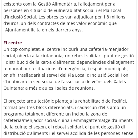
existents com la Gestió Alimentària, l’allotjament per a
persones en situació de vulnerabilitat social i el Pla Local
d’Inclusió Social. Les obres es van adjudicar per 1,8 milions
d’euros, un dels contractes de més valor econòmic que
l’Ajuntament licita en els darrers anys.
El centre
Un cop completat, el centre inclourà una cafeteria-menjador
social, oberta a la ciutadania; un rebost solidari, punt de gestió
i distribució de la xarxa d’aliments; dependències d’allotjament
temporal per a situacions d’emergència; i espais municipals,
on s’hi traslladarà el servei del Pla Local d’Inclusió Social i on
s’hi ubicarà la seu social de l’associació de veïns dels Xalets
Quintana; a més d’aules i sales de reunions.
El projecte arquitectònic planteja la rehabilitació de l’edifici,
format per tres blocs diferenciats, i cadascun d’ells amb un
programa totalment diferent: un inclou la zona de
cafeteria/menjador social, cuina i emmagatzematge d’aliments
de la cuina; el segon, el rebost solidari, el punt de gestió di
distribució d’aliments i el servei acollida de les persones sense