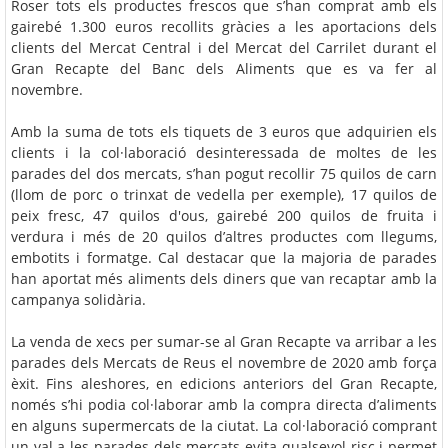
Roser tots els productes frescos que s’han comprat amb els
gairebé 1.300 euros recollits gràcies a les aportacions dels
clients del Mercat Central i del Mercat del Carrilet durant el
Gran Recapte del Banc dels Aliments que es va fer al
novembre.
Amb la suma de tots els tiquets de 3 euros que adquirien els
clients i la col·laboració desinteressada de moltes de les
parades del dos mercats, s’han pogut recollir 75 quilos de carn
(llom de porc o trinxat de vedella per exemple), 17 quilos de
peix fresc, 47 quilos d'ous, gairebé 200 quilos de fruita i
verdura i més de 20 quilos d’altres productes com llegums,
embotits i formatge. Cal destacar que la majoria de parades
han aportat més aliments dels diners que van recaptar amb la
campanya solidària.
La venda de xecs per sumar-se al Gran Recapte va arribar a les
parades dels Mercats de Reus el novembre de 2020 amb força
èxit. Fins aleshores, en edicions anteriors del Gran Recapte,
només s’hi podia col·laborar amb la compra directa d’aliments
en alguns supermercats de la ciutat. La col·laboració comprant
un val a les parades dels mercats evita qualsevol risc i permet