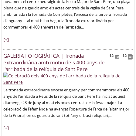
novament el centre neuràlgic de la Festa Major de Sant Pere, una plaça
plena que ha gaudit amb els actes centrals de la vigília de Sant Pere,
amb l'anada i la tornada de Completes, l'encesa de la tercera Tronada
d'enguany —al matí hi ha hagut la Tronada extraordinària per
commemorar el 400 aniversari de l'arribada...
[+]
GALERIA FOTOGRÀFICA | Tronada
12
12
extraordinària amb motiu dels 400 anys de
l'arribada de la relíquia de Sant Pere
La tronada extraordinària encesa enguany per commemmorar els 400
anys de l'arribada a Reus de la relíquia de Sant Pere ha iniciat aquest
diumenge 28 de juny al matí els actes centrals de la festa major. La
celebració de l'efemèride ha avançat l'obertura de l’arca de l’altar major
de la Prioral, on es guarda durant tot l’any el bust reliquiari,...
[+]