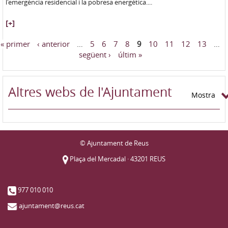
l'emergència residencial i la pobresa energètica....
[+]
« primer
‹ anterior
…
5
6
7
8
9
10
11
12
13
…
Pàgines
següent ›
últim »
Altres webs de l'Ajuntament
Mostra
© Ajuntament de Reus
Plaça del Mercadal · 43201 REUS
977 010 010
ajuntament@reus.cat