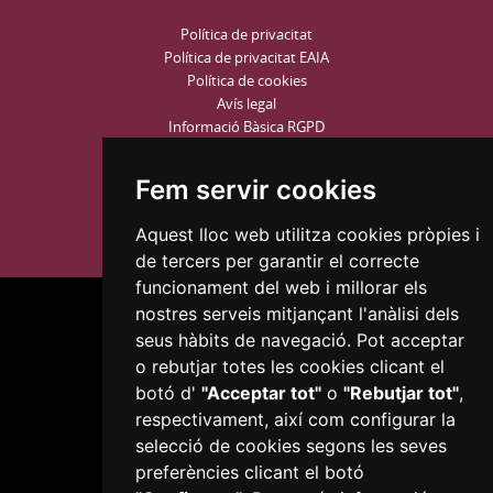
Política de privacitat
Política de privacitat EAIA
Política de cookies
Avís legal
Informació Bàsica RGPD
Configurar Cookies
Fem servir cookies
Aquest lloc web utilitza cookies pròpies i
de tercers per garantir el correcte
funcionament del web i millorar els
nostres serveis mitjançant l'anàlisi dels
seus hàbits de navegació. Pot acceptar
o rebutjar totes les cookies clicant el
botó d'
"Acceptar tot"
o
"Rebutjar tot"
,
Plaça del Mercadal · 43201 Reus
respectivament, així com configurar la
977 010 010
selecció de cookies segons les seves
ajuntament@reus.cat
|
reus.cat
preferències clicant el botó