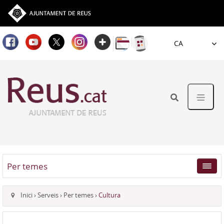
Idioma
Per temes
Inici
›
Serveis
›
Per temes
›
Cultura