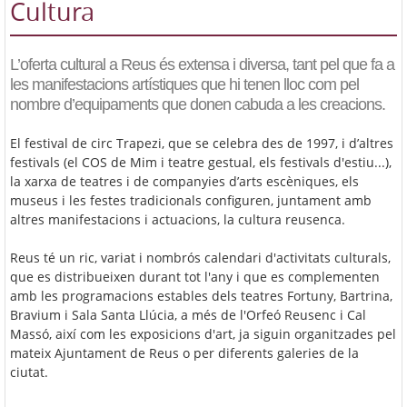
Cultura
L’oferta cultural a Reus és extensa i diversa, tant pel que fa a
les manifestacions artístiques que hi tenen lloc com pel
nombre d’equipaments que donen cabuda a les creacions.
El festival de circ Trapezi, que se celebra des de 1997, i d’altres
festivals (el COS de Mim i teatre gestual, els festivals d'estiu...),
la xarxa de teatres i de companyies d’arts escèniques, els
museus i les festes tradicionals configuren, juntament amb
altres manifestacions i actuacions, la cultura reusenca.
Reus té un ric, variat i nombrós calendari d'activitats culturals,
que es distribueixen durant tot l'any i que es complementen
amb les programacions estables dels teatres Fortuny, Bartrina,
Bravium i Sala Santa Llúcia, a més de l'Orfeó Reusenc i Cal
Massó, així com les exposicions d'art, ja siguin organitzades pel
mateix Ajuntament de Reus o per diferents galeries de la
ciutat.