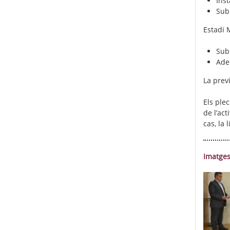
Inst
Subm
Estadi 
Subs
Adeq
La previ
Els ple
de l’act
cas, la 
Imatges