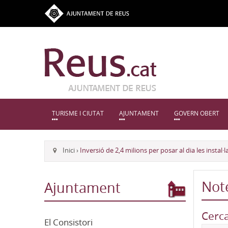
TURISME I CIUTAT
AJUNTAMENT
GOVERN OBERT
Inici
›
Inversió de 2,4 milions per posar al dia les instal
Not
Ajuntament
Cerc
El Consistori