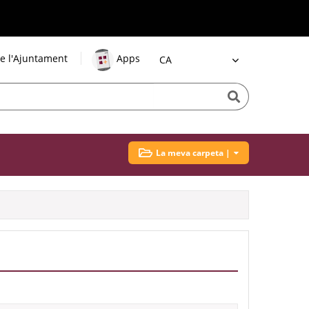
e l'Ajuntament
Apps
Idioma
La meva carpeta |