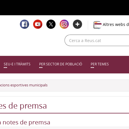
Altres webs d
SEU-E I TRÀMITS
PER SECTOR DE POBLACIÓ
PER TEMES
·lacions esportives municipals
es de premsa
a notes de premsa