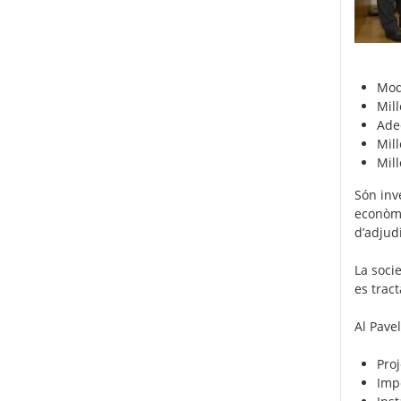
Mode
Mill
Ade
Mill
Mill
Són inv
econòmi
d’adjud
La socie
es trac
Al Pave
Pro
Impe