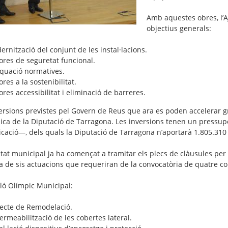
Amb aquestes obres, l’Aj
objectius generals:
rnització del conjunt de les instal·lacions.
ores de seguretat funcional.
quació normatives.
ores a la sostenibilitat.
ores accessibilitat i eliminació de barreres.
ersions previstes pel Govern de Reus que ara es poden accelerar gràc
ca de la Diputació de Tarragona. Les inversions tenen un pressup
icació—, dels quals la Diputació de Tarragona n’aportarà 1.805.310
tat municipal ja ha començat a tramitar els plecs de clàusules per li
ta de sis actuacions que requeriran de la convocatòria de quatre c
lló Olímpic Municipal:
jecte de Remodelació.
rmeabilització de les cobertes lateral.