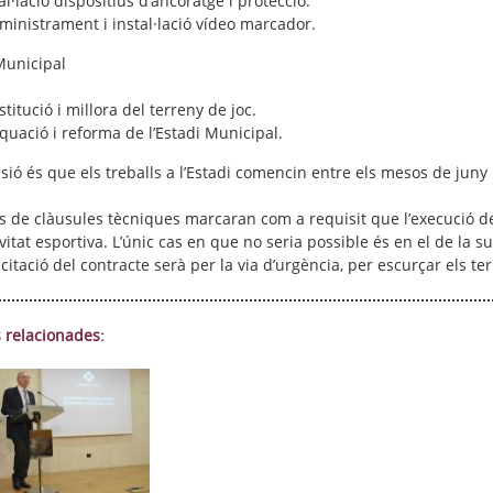
al·lació dispositius d’ancoratge i protecció.
inistrament i instal·lació vídeo marcador.
Municipal
titució i millora del terreny de joc.
uació i reforma de l’Estadi Municipal.
sió és que els treballs a l’Estadi comencin entre els mesos de juny i j
cs de clàusules tècniques marcaran com a requisit que l’execució 
ivitat esportiva. L’únic cas en que no seria possible és en el de la su
licitació del contracte serà per la via d’urgència, per escurçar els t
 relacionades: