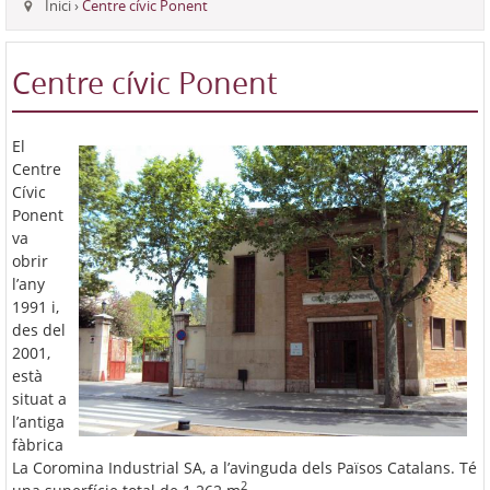
Inici
›
Centre cívic Ponent
Centre cívic Ponent
El
Centre
Cívic
Ponent
va
obrir
l’any
1991 i,
des del
2001,
està
situat a
l’antiga
fàbrica
La Coromina Industrial SA, a l’avinguda dels Països Catalans. Té
2