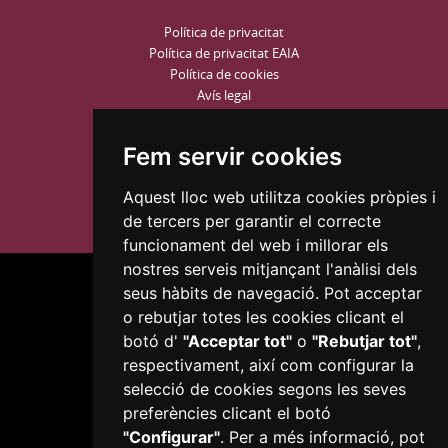
Política de privacitat
Política de privacitat EAIA
Política de cookies
Avís legal
Informació Bàsica RGPD
Configurar Cookies
Fem servir cookies
Aquest lloc web utilitza cookies pròpies i
de tercers per garantir el correcte
funcionament del web i millorar els
nostres serveis mitjançant l'anàlisi dels
seus hàbits de navegació. Pot acceptar
o rebutjar totes les cookies clicant el
botó d'
"Acceptar tot"
o
"Rebutjar tot"
,
respectivament, així com configurar la
Plaça del Mercadal · 43201 Reus
selecció de cookies segons les seves
977 010 010
preferències clicant el botó
ajuntament@reus.cat
|
reus.cat
"Configurar"
. Per a més informació, pot