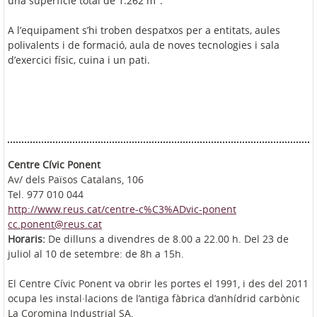
una superfície total de 1.262 m
.
A l’equipament s’hi troben despatxos per a entitats, aules
polivalents i de formació, aula de noves tecnologies i sala
d’exercici físic, cuina i un pati.
Centre Cívic Ponent
Av/ dels Països Catalans, 106
Tel. 977 010 044
http://www.reus.cat/centre-c%C3%ADvic-ponent
cc.ponent@reus.cat
Horaris:
De dilluns a divendres de 8.00 a 22.00 h. Del 23 de
juliol al 10 de setembre: de 8h a 15h.
El Centre Cívic Ponent va obrir les portes el 1991, i des del 2011
ocupa les instal·lacions de l’antiga fàbrica d’anhídrid carbònic
La Coromina Industrial SA.