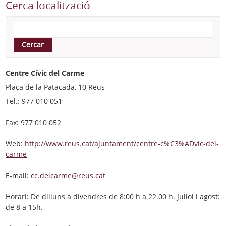
Cerca localització
Centre Cívic del Carme
Plaça de la Patacada, 10 Reus
Tel.: 977 010 051
Fax: 977 010 052
Web:
http://www.reus.cat/ajuntament/centre-c%C3%ADvic-del-
carme
E-mail:
cc.delcarme@reus.cat
Horari: De dilluns a divendres de 8:00 h a 22.00 h. Juliol i agost:
de 8 a 15h.