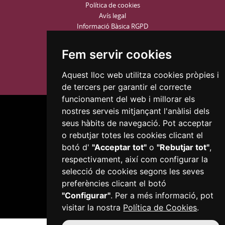
Política de cookies
Avís legal
Informació Bàsica RGPD
Configurar Cookies
Fem servir cookies
Aquest lloc web utilitza cookies pròpies i
de tercers per garantir el correcte
funcionament del web i millorar els
nostres serveis mitjançant l'anàlisi dels
seus hàbits de navegació. Pot acceptar
o rebutjar totes les cookies clicant el
botó d'
"Acceptar tot"
o
"Rebutjar tot"
,
Plaça del Mercadal · 43201 Reus
respectivament, així com configurar la
977 010 010
selecció de cookies segons les seves
ajuntament@reus.cat
|
reus.cat
preferències clicant el botó
"Configurar"
. Per a més informació, pot
visitar la nostra
Política de Cookies
.