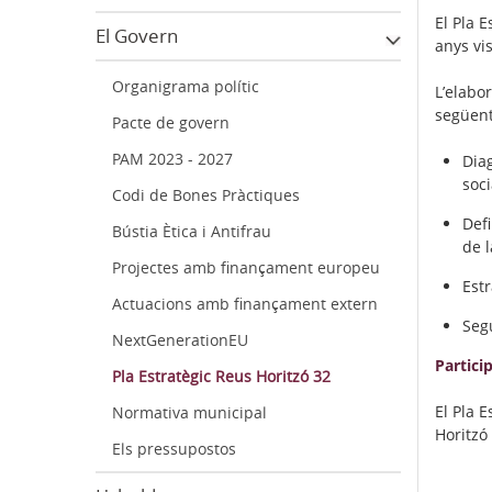
El Pla 
El Govern
anys vis
Organigrama polític
L’elabor
següent
Pacte de govern
PAM 2023 - 2027
Diag
soci
Codi de Bones Pràctiques
Defi
Bústia Ètica i Antifrau
de l
Projectes amb finançament europeu
Estr
Actuacions amb finançament extern
Seg
NextGenerationEU
Partici
Pla Estratègic Reus Horitzó 32
El Pla 
Normativa municipal
Horitzó
Els pressupostos