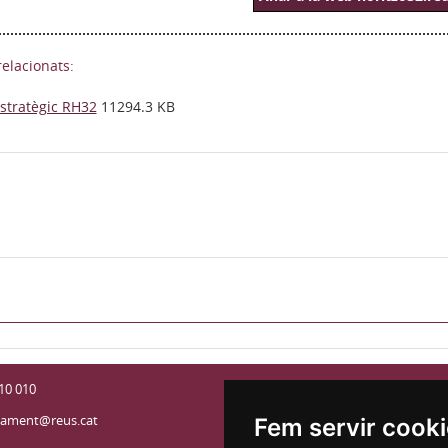
relacionats:
Estratègic RH32
11294.3 KB
10 010
Accessibilitat
tament@reus.cat
Mapa Web
Fem servir cook