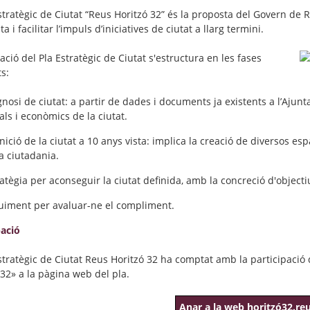
Estratègic de Ciutat “Reus Horitzó 32” és la proposta del Govern de 
ta i facilitar l’impuls d’iniciatives de ciutat a llarg termini.
ació del Pla Estratègic de Ciutat s'estructura en les fases
s:
nosi de ciutat: a partir de dades i documents ja existents a l’Ajun
als i econòmics de la ciutat.
nició de la ciutat a 10 anys vista: implica la creació de diversos espa
a ciutadania.
atègia per aconseguir la ciutat definida, amb la concreció d'objectiu
uiment per avaluar-ne el compliment.
pació
Estratègic de Ciutat Reus Horitzó 32 ha comptat amb la participació
 32» a la pàgina web del pla.
Anar a la web horitzó32.reu