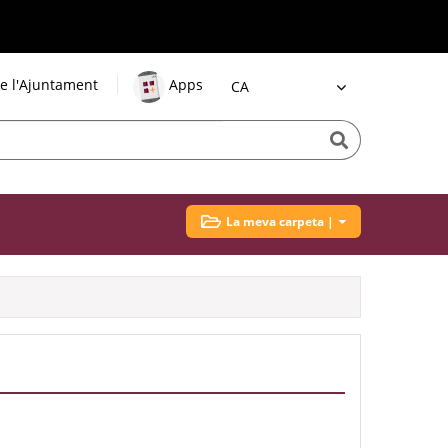
e l'Ajuntament
Apps
Idioma
La meva carpeta |