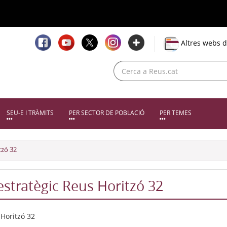
Altres webs d
SEU-E I TRÀMITS
PER SECTOR DE POBLACIÓ
PER TEMES
tzó 32
estratègic Reus Horitzó 32