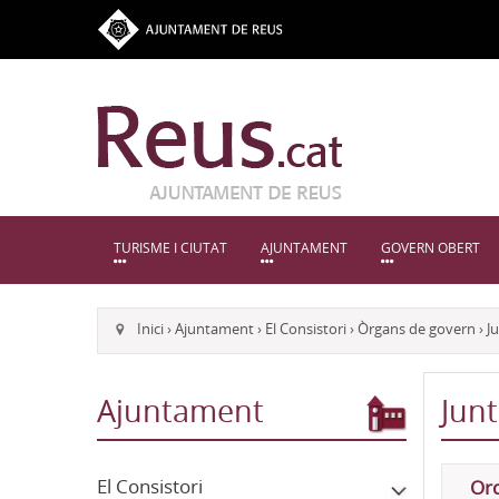
TURISME I CIUTAT
AJUNTAMENT
GOVERN OBERT
Inici
›
Ajuntament
›
El Consistori
›
Òrgans de govern
›
J
Ajuntament
Jun
El Consistori
Ord