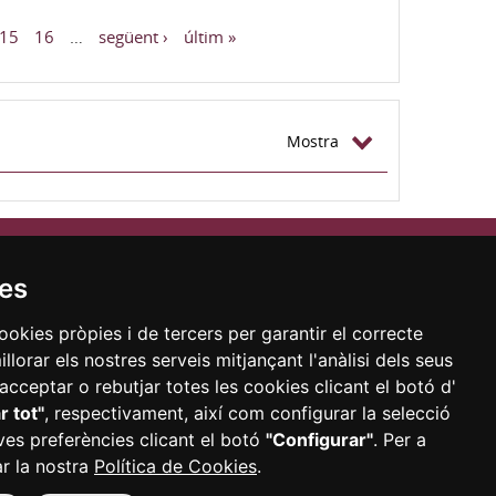
15
16
…
següent ›
últim »
Mostra
Política de privacitat
Política de privacitat EAIA
ies
Política de cookies
Avís legal
ookies pròpies i de tercers per garantir el correcte
Informació Bàsica RGPD
lorar els nostres serveis mitjançant l'anàlisi dels seus
Configurar Cookies
acceptar o rebutjar totes les cookies clicant el botó d'
r tot"
, respectivament, així com configurar la selecció
es preferències clicant el botó
"Configurar"
. Per a
ar la nostra
Política de Cookies
.