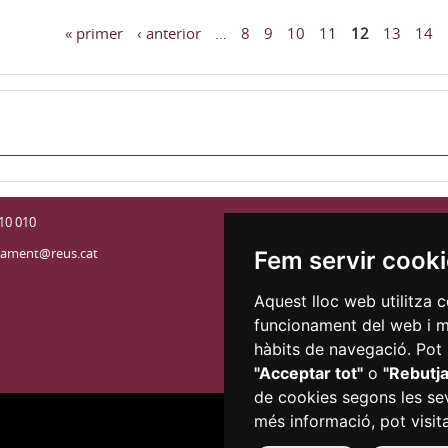
« primer
‹ anterior
…
8
9
10
11
12
13
14
ines
10 010
Accessibilitat
tament@reus.cat
Mapa Web
Fem servir cook
Aquest lloc web utilitza c
funcionament del web i mil
hàbits de navegació. Pot 
"Acceptar tot"
o
"Rebutja
de cookies segons les sev
més informació, pot visit