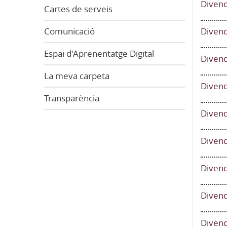
Divend
Cartes de serveis
Divend
Comunicació
Espai d'Aprenentatge Digital
Divend
La meva carpeta
Divend
Transparència
Divend
Divend
Divend
Divend
Divend