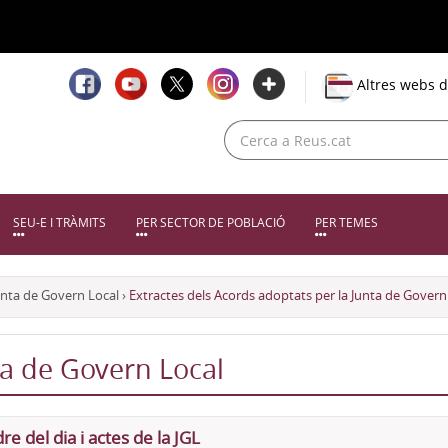
Altres webs d
SEU-E I TRÀMITS
PER SECTOR DE POBLACIÓ
PER TEMES
unta de Govern Local
›
Extractes dels Acords adoptats per la Junta de Govern 
ta de Govern Local
re del dia i actes de la JGL