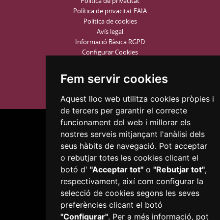
Política de privacitat
Política de privacitat EAIA
Política de cookies
Avís legal
Informació Bàsica RGPD
Configurar Cookies
Fem servir cookies
Aquest lloc web utilitza cookies pròpies i
de tercers per garantir el correcte
funcionament del web i millorar els
nostres serveis mitjançant l'anàlisi dels
seus hàbits de navegació. Pot acceptar
o rebutjar totes les cookies clicant el
botó d'
"Acceptar tot"
o
"Rebutjar tot"
,
Plaça del Mercadal · 43201 Reus
977 010 010
respectivament, així com configurar la
ajuntament@reus.cat
|
reus.cat
selecció de cookies segons les seves
preferències clicant el botó
"Configurar"
. Per a més informació, pot