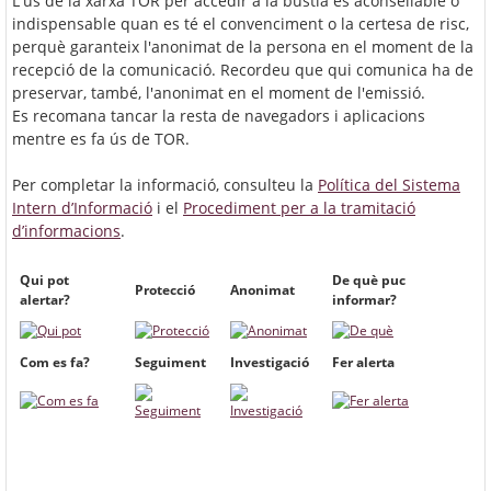
L'ús de la xarxa TOR per accedir a la bústia és aconsellable o
indispensable quan es té el convenciment o la certesa de risc,
perquè garanteix l'anonimat de la persona en el moment de la
recepció de la comunicació. Recordeu que qui comunica ha de
preservar, també, l'anonimat en el moment de l'emissió.
Es recomana tancar la resta de navegadors i aplicacions
mentre es fa ús de TOR.
Per completar la informació, consulteu la
Política del Sistema
Intern d’Informació
i el
Procediment per a la tramitació
d’informacions
.
Qui pot
De què puc
Protecció
Anonimat
alertar?
informar?
Com es fa?
Seguiment
Investigació
Fer alerta