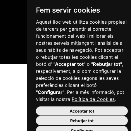
Fem servir cookies
Aquest lloc web utilitza cookies pròpies i
de tercers per garantir el correcte
Plaça del Mercadal · 43201 Reus
977 010 010
funcionament del web i millorar els
ajuntament@reus.cat
|
reus.cat
nostres serveis mitjançant l'anàlisi dels
seus hàbits de navegació. Pot acceptar
o rebutjar totes les cookies clicant el
botó d'
"Acceptar tot"
o
"Rebutjar tot"
,
respectivament, així com configurar la
selecció de cookies segons les seves
preferències clicant el botó
"Configurar"
. Per a més informació, pot
visitar la nostra
Política de Cookies
.
Acceptar tot
Rebutjar tot
Configurar