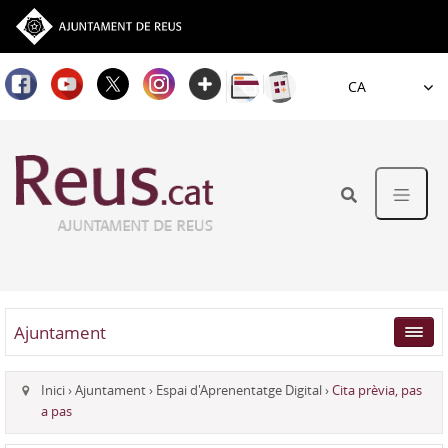
Idioma
Ajuntament
Inici
›
Ajuntament
›
Espai d'Aprenentatge Digital
›
Cita prèvia, pas
a pas