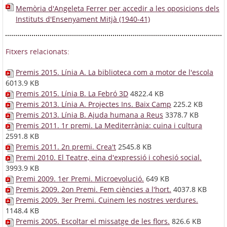
Memòria d'Angeleta Ferrer per accedir a les oposicions dels
Instituts d'Ensenyament Mitjà (1940-41)
Fitxers relacionats:
Premis 2015. Línia A. La biblioteca com a motor de l'escola
6013.9 KB
Premis 2015. Línia B. La Febró 3D
4822.4 KB
Premis 2013. Línia A. Projectes Ins. Baix Camp
225.2 KB
Premis 2013. Línia B. Ajuda humana a Reus
3378.7 KB
Premis 2011. 1r premi. La Mediterrània: cuina i cultura
2591.8 KB
Premis 2011. 2n premi. Crea't
2545.8 KB
Premi 2010. El Teatre, eina d'expressió i cohesió social.
3993.9 KB
Premi 2009. 1er Premi. Microevolució.
649 KB
Premis 2009. 2on Premi. Fem ciències a l'hort.
4037.8 KB
Premis 2009. 3er Premi. Cuinem les nostres verdures.
1148.4 KB
Premis 2005. Escoltar el missatge de les flors.
826.6 KB