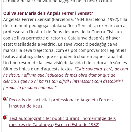
el millor de la creativitat pedagògica de la nostra ciutat.
Qui va ser Maria dels Àngels Ferrer i Sensat?
Angeleta Ferrer i Sensat (Barcelona, 1904-Barcelona, 1992), filla
de l’eminent pedagoga catalana Rosa Sensat, va exercir com a
professora a l’Institut de Reus després de la Guerra Civil, un
cop se li va permetre el retorn a Catalunya després d’haver
estat traslladada a Madrid. La seva vocació pedagògica va
marcar la seva trajectòria, com es pot comprovar tot llegint els
textos autobiogràfics que es poden trobar en aquest apartat.
Un bon resum de la seva visió de la vida i de l’educació són les
últimes línies d’un d’aquests textos:
Estic contenta, però, de com
he viscut. I afirmo que l'educació és més obra d'amor que de
ciència, i que no hi ha res tan difícil i interessant com descobrir i
formar la persona humana.
Records de l'activitat professional d'Angeleta Ferrer a
l'Institut de Reus
Text autobiogràfic fet públic durant l'homentatge dels
mestres de Catalunya (Escola d'Estiu de 1982)