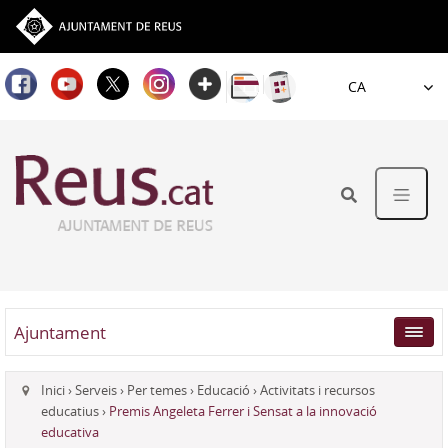
Idioma
Ajuntament
Inici
›
Serveis
›
Per temes
›
Educació
›
Activitats i recursos
educatius
›
Premis Angeleta Ferrer i Sensat a la innovació
educativa