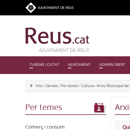
TURISME I CIUTAT
AJUNTAMENT
GOVERN OBERT
Inici
›
Serveis
›
Per temes
›
Cultura
›
Arxiu Municipal de
Per temes
Arx
Comerç i consum
Qui