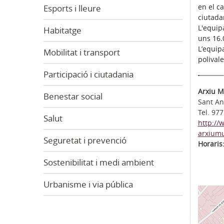
en el c
Esports i lleure
ciutada
L'equip
Habitatge
uns 16.
L’equip
Mobilitat i transport
polival
Participació i ciutadania
Arxiu M
Benestar social
Sant An
Tel. 97
Salut
http://
arxiumu
Seguretat i prevenció
Horaris
Sostenibilitat i medi ambient
Urbanisme i via pública