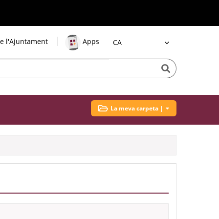
e l'Ajuntament
Apps
Idioma
La meva carpeta |