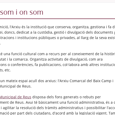
 som i on som
nició, l'Arxiu és la institució que conserva, organitza, gestiona i f
ei, doncs, dedicat a la custòdia, gestió i divulgació dels documents
racions i institucions públiques o privades, al llarg de la seva exist
.
 té una funció cultural com a recurs per al coneixement de la històr
utat i la comarca. Organitza activitats de divulgació, com ara
ions o conferències, fa publicacions, col·labora amb altres instituci
ts, etc.
 un mateix espai acull dos arxius: l'Arxiu Comarcal del Baix Camp i
 Municipal de Reus.
 Municipal de Reus
disposa dels fons generats o rebuts per
ament de Reus. Avui té bàsicament una funció administrativa, és a d
r i agilitar la resolució dels tràmits administratius i possibilitar l'acc
rmació per part dels ciutadans, d'acord amb la legislació vigent. Ta