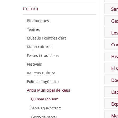
Cultura
Ser
Ges
Biblioteques
Teatres
Les
Museus i centres d’art
Con
Mapa cultural
Festes i tradicions
His
Festivals
El 
IM Reus Cultura
Doc
Política lingüística
Arxiu Municipal de Reus
L'a
Qui som i on som
Exp
Serveis que t'oferim
Me
Gestió del servei