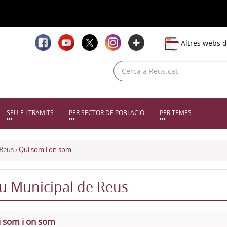
Altres webs d
SEU-E I TRÀMITS
PER SECTOR DE POBLACIÓ
PER TEMES
 Reus
›
Qui som i on som
iu Municipal de Reus
 som i on som