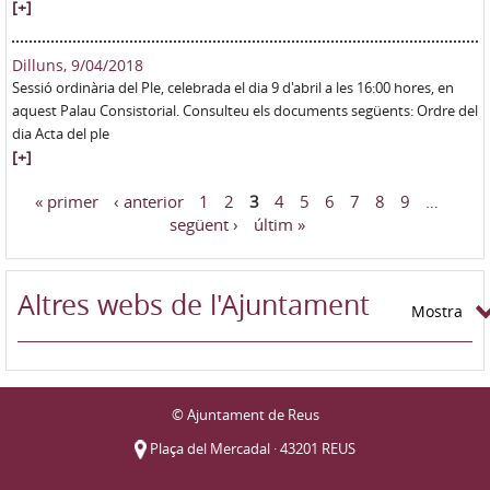
[+]
Dilluns, 9/04/2018
Sessió ordinària del Ple, celebrada el dia 9 d'abril a les 16:00 hores, en
aquest Palau Consistorial. Consulteu els documents següents: Ordre del
dia Acta del ple
[+]
« primer
‹ anterior
1
2
3
4
5
6
7
8
9
…
Pàgines
següent ›
últim »
Altres webs de l'Ajuntament
Mostra
© Ajuntament de Reus
Plaça del Mercadal · 43201 REUS