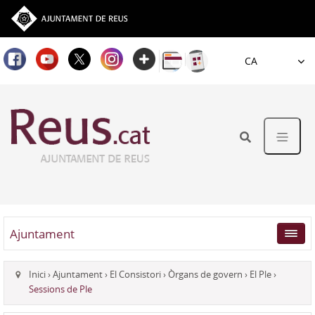
Idioma
Ajuntament
Inici
›
Ajuntament
›
El Consistori
›
Òrgans de govern
›
El Ple
›
Sessions de Ple