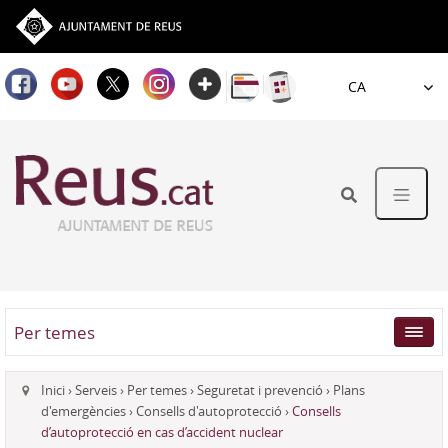
Idioma
Per temes
Inici
›
Serveis
›
Per temes
›
Seguretat i prevenció
›
Plans
d'emergències
›
Consells d'autoprotecció
›
Consells
d’autoprotecció en cas d’accident nuclear