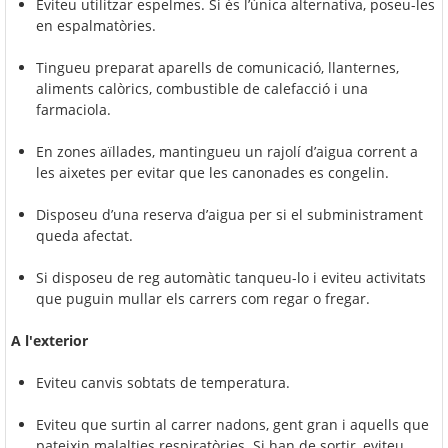
Eviteu utilitzar espelmes. Si és l’única alternativa, poseu-les
en espalmatòries.
Tingueu preparat aparells de comunicació, llanternes,
aliments calòrics, combustible de calefacció i una
farmaciola.
En zones aïllades, mantingueu un rajolí d’aigua corrent a
les aixetes per evitar que les canonades es congelin.
Disposeu d’una reserva d’aigua per si el subministrament
queda afectat.
Si disposeu de reg automàtic tanqueu-lo i eviteu activitats
que puguin mullar els carrers com regar o fregar.
A l'exterior
Eviteu canvis sobtats de temperatura.
Eviteu que surtin al carrer nadons, gent gran i aquells que
pateixin malalties respiratòries. Si han de sortir, eviteu