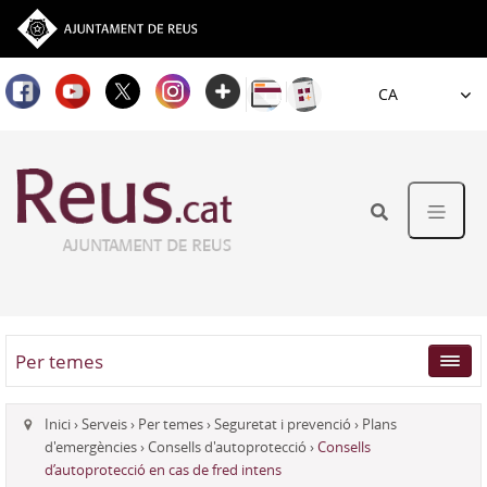
Idioma
Per temes
Inici
›
Serveis
›
Per temes
›
Seguretat i prevenció
›
Plans
d'emergències
›
Consells d'autoprotecció
›
Consells
d’autoprotecció en cas de fred intens