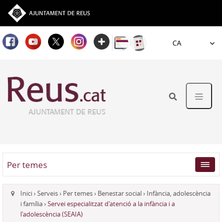
Idioma
Per temes
Inici
›
Serveis
›
Per temes
›
Benestar social
›
Infància, adolescència
i família
›
Servei especialitzat d'atenció a la infància i a
l'adolescència (SEAIA)