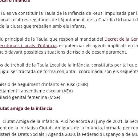
ocal d'Infància
016 es va constituir la Taula de la Infància de Reus, impulsada per
ionals d'altres regidories de l'Ajuntament, de la Guàrdia Urbana i 
de la ciutat que treballen amb els infants.
tiu principal de la Taula, que respon al mandat del
Decret de la Gen
erritorials i locals d'infància
, és potenciar els agents implicats en la
nció davant possibles situacions de risc o de desemparament.
s de treball de la Taula Local de la Infància, constituïts per tal qu
pugui ser tractada de forma conjunta i coordinada, són els següents
ssió de Seguiment d’infants en Risc (CSIR)
etjament i absentisme escolar (AEA)
ilació genital femenina (MGF)
iutat amiga de la infància
 Ciutat Amiga de la Infància.
Així ho acorda al juny de 2021, la Sec
ent
de la Iniciativa Ciutats Amigues
de la Infància, formada per re
isteri de Drets Socials i Agenda 2030, la Federació Espanyola de Mu