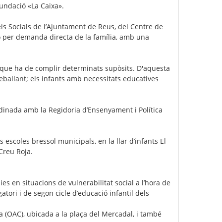
Fundació «La Caixa».
s Socials de l’Ajuntament de Reus, del Centre de
 o per demanda directa de la família, amb una
a, que ha de complir determinats supòsits. D'aquesta
ballant; els infants amb necessitats educatives
dinada amb la Regidoria d’Ensenyament i Política
 escoles bressol municipals, en la llar d’infants El
Creu Roja.
es en situacions de vulnerabilitat social a l’hora de
tori i de segon cicle d’educació infantil dels
na (OAC), ubicada a la plaça del Mercadal, i també