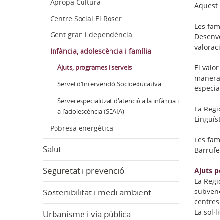
Apropa Cultura
Aquest 
Centre Social El Roser
Les fam
Gent gran i dependència
Desenvo
valoraci
Infància, adolescència i família
El valo
Ajuts, programes i serveis
manera,
Servei d'Intervenció Socioeducativa
especial
Servei especialitzat d'atenció a la infància i
La Regi
a l'adolescència (SEAIA)
Lingüís
Pobresa energètica
Les famí
Salut
Barrufe
Seguretat i prevenció
Ajuts p
La Regid
subvenc
Sostenibilitat i medi ambient
centres 
La sol·l
Urbanisme i via pública