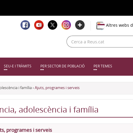
Altres webs d
SEU-E I TRÀMITS
PER SECTOR DE POBLACIÓ
PER TEMES
olescència i família
›
Ajuts, programes i serveis
ncia, adolescència i família
ts, programes i serveis