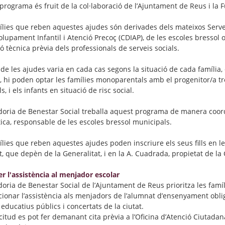
programa és fruit de la col·laboració de l’Ajuntament de Reus i la 
ílies que reben aquestes ajudes són derivades dels mateixos Servei
lupament Infantil i Atenció Precoç (CDIAP), de les escoles bressol
ó tècnica prèvia dels professionals de serveis socials.
r de les ajudes varia en cada cas segons la situació de cada famíli
 hi poden optar les famílies monoparentals amb el progenitor/a tre
s, i els infants en situació de risc social.
doria de Benestar Social treballa aquest programa de manera coor
tica, responsable de les escoles bressol municipals.
lies que reben aquestes ajudes poden inscriure els seus fills en les
t, que depèn de la Generalitat, i en la A. Cuadrada, propietat de la 
er l'assistència al menjador escolar
oria de Benestar Social de l’Ajuntament de Reus prioritza les famíli
ionar l’assistència als menjadors de l’alumnat d’ensenyament obliga
educatius públics i concertats de la ciutat.
icitud es pot fer demanant cita prèvia a l’Oficina d’Atenció Ciutada