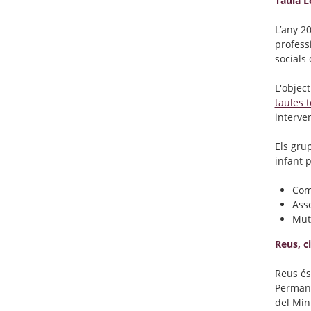
Taula L
L’any 2
profess
socials 
L'objec
taules t
interve
Els grup
infant 
Comi
Ass
Mut
Reus, c
Reus és
Perman
del Min