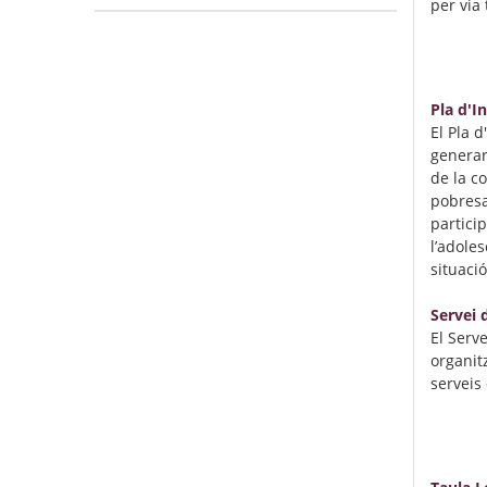
per via 
Pla d'I
El Pla d
generar 
de la co
pobresa 
particip
l’adole
situació
Servei d
El Serv
organitz
serveis