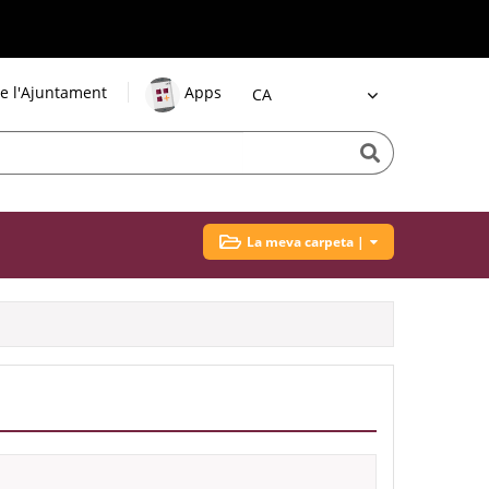
e l'Ajuntament
Apps
Idioma
La meva carpeta |