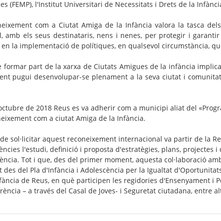
es (FEMP), l'Institut Universitari de Necessitats i Drets de la Infàn
neixement com a Ciutat Amiga de la Infància valora la tasca dels 
l, amb els seus destinataris, nens i nenes, per protegir i garanti
 en la implementació de polítiques, en qualsevol circumstància, qu
de formar part de la xarxa de Ciutats Amigues de la infància impli
ent pugui desenvolupar-se plenament a la seva ciutat i comunitat,
'octubre de 2018 Reus es va adherir com a municipi aliat del «Progr
neixement com a ciutat Amiga de la Infància.
 de sol·licitar aquest reconeixement internacional va partir de la R
cies l'estudi, definició i proposta d'estratègies, plans, projectes i 
ència. Tot i que, des del primer moment, aquesta col·laboració amb
 des del Pla d'Infància i Adolescència per la Igualtat d'Oportunitat
fància de Reus, en què participen les regidories d'Ensenyament i Polí
ència – a través del Casal de Joves- i Seguretat ciutadana, entre al