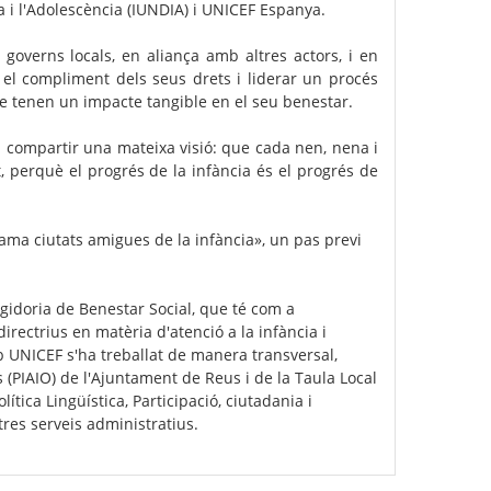
cia i l'Adolescència (IUNDIA) i UNICEF Espanya.
governs locals, en aliança amb altres actors, i en
r el compliment dels seus drets i liderar un procés
e tenen un impacte tangible en el seu benestar.
ca compartir una mateixa visió: que cada nen, nena i
 perquè el progrés de la infància és el progrés de
ama ciutats amigues de la infància», un pas previ
egidoria de Benestar Social, que té com a
directrius en matèria d'atenció a la infància i
 UNICEF s'ha treballat de manera transversal,
s (PIAIO) de l'Ajuntament de Reus i de la Taula Local
tica Lingüística, Participació, ciutadania i
tres serveis administratius.