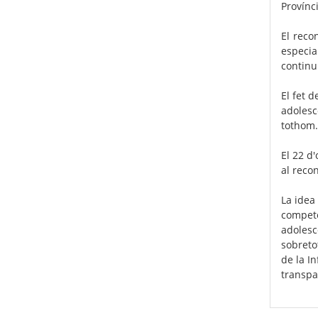
Provínci
El reco
especia
continu
El fet 
adolesc
tothom.
El 22 d
al reco
La idea
competèn
adolesc
sobretot
de la In
transpar