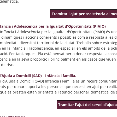
telemàtica.
Tramitar l'ajut per assistència al m
nfància i Adolescència per la Igualtat d'Oportunitats (PIAIO)
'Infància i Adolescència per la Igualtat d'Oportunitats (PIAIO) és un
dinàmiques i accions coherents i possibles com a resposta a les difi
mplexitat i diversitat territorial de la ciutat. Treballa sobre estratè
en la infància i l’adolescència, en especial, en els àmbits de la polí
ació. Per tant, aquest Pla està pensat per a donar resposta i aconse
scència en la seva proporció i principalment en els casos que viuen
 de risc.
’Ajuda a Domicili (SAD) - Infància i família.
ei d’Ajuda a Domicili (SAD) Infància i Família és un recurs comunitar
ats per donar suport a les persones que necessiten ajut per realitza
 que es presten estan orientats a l'atenció personal, domèstica, de 
Tramitar l'ajut del servei d'ajuda