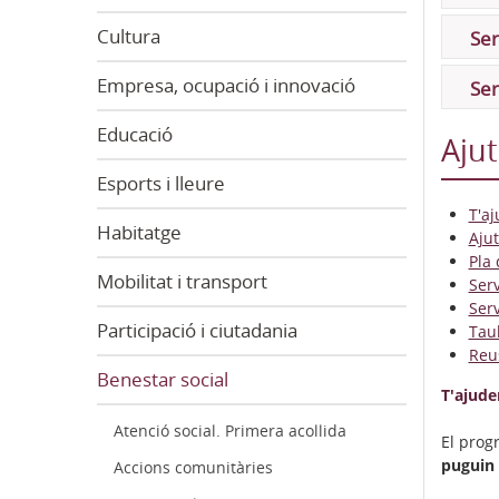
Cultura
Ser
Empresa, ocupació i innovació
Ser
Educació
Ajut
Esports i lleure
T'a
Habitatge
Ajut
Pla 
Mobilitat i transport
Serv
Serv
Participació i ciutadania
Taul
Reus
Benestar social
T'ajude
Atenció social. Primera acollida
El prog
puguin 
Accions comunitàries