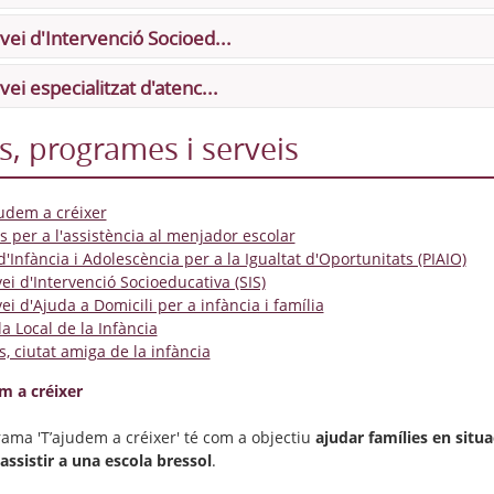
vei d'Intervenció Socioed...
vei especialitzat d'atenc...
s, programes i serveis
judem a créixer
s per a l'assistència al menjador escolar
d'Infància i Adolescència per a la Igualtat d'Oportunitats (PIAIO)
ei d'Intervenció Socioeducativa (SIS)
ei d'Ajuda a Domicili per a infància i família
a Local de la Infància
, ciutat amiga de la infància
m a créixer
rama 'T’ajudem a créixer' té com a objectiu
ajudar famílies en situa
assistir a una escola bressol
.