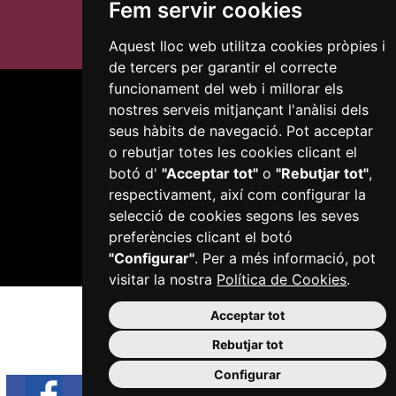
Fem servir cookies
Aquest lloc web utilitza cookies pròpies i
de tercers per garantir el correcte
funcionament del web i millorar els
nostres serveis mitjançant l'anàlisi dels
seus hàbits de navegació. Pot acceptar
o rebutjar totes les cookies clicant el
botó d'
"Acceptar tot"
o
"Rebutjar tot"
,
Plaça del Mercadal · 43201 Reus
respectivament, així com configurar la
977 010 010
selecció de cookies segons les seves
ajuntament@reus.cat
|
reus.cat
preferències clicant el botó
"Configurar"
. Per a més informació, pot
visitar la nostra
Política de Cookies
.
Acceptar tot
Rebutjar tot
Configurar