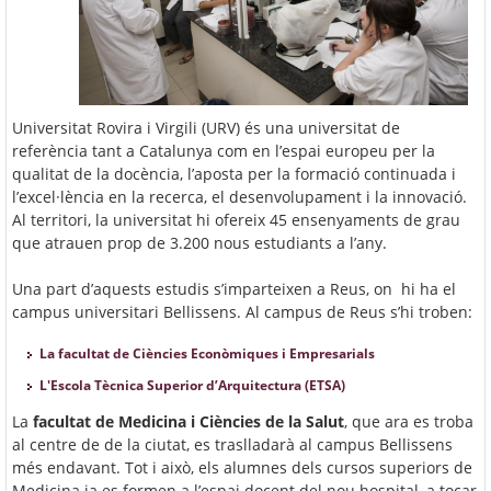
Universitat Rovira i Virgili (URV) és una universitat de
referència tant a Catalunya com en l’espai europeu per la
qualitat de la docència, l’aposta per la formació continuada i
l’excel·lència en la recerca, el desenvolupament i la innovació.
Al territori, la universitat hi ofereix 45 ensenyaments de grau
que atrauen prop de 3.200 nous estudiants a l’any.
Una part d’aquests estudis s’imparteixen a Reus, on hi ha el
campus universitari Bellissens. Al campus de Reus s’hi troben:
La facultat de Ciències Econòmiques i Empresarials
L'Escola Tècnica Superior d’Arquitectura (ETSA)
La
facultat de Medicina i Ciències de la Salut
, que ara es troba
al centre de de la ciutat, es traslladarà al campus Bellissens
més endavant. Tot i això, els alumnes dels cursos superiors de
Medicina ja es formen a l’espai docent del nou hospital, a tocar