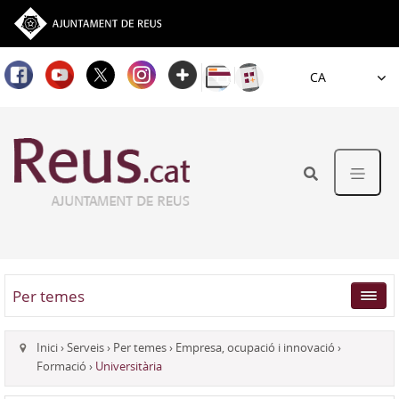
Idioma
Per temes
Inici
›
Serveis
›
Per temes
›
Empresa, ocupació i innovació
›
Formació
›
Universitària