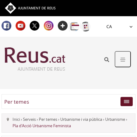
Idioma
Per temes
Inici
›
Serveis
›
Per temes
›
Urbanisme i via pública
›
Urbanisme
›
Pla d'Acció Urbanisme Feminista