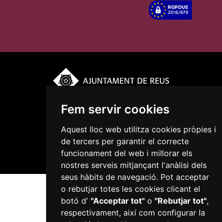
Fem servir cookies
Plaça del Mercadal · 43201 Reus
977 010 010
Aquest lloc web utilitza cookies pròpies i
ajuntament@reus.cat
|
reus.cat
de tercers per garantir el correcte
funcionament del web i millorar els
nostres serveis mitjançant l'anàlisi dels
seus hàbits de navegació. Pot acceptar
o rebutjar totes les cookies clicant el
botó d'
"Acceptar tot"
o
"Rebutjar tot"
,
respectivament, així com configurar la