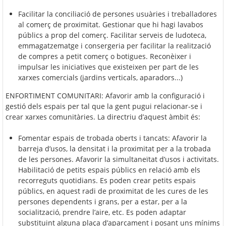
Facilitar la conciliació de persones usuàries i treballadores
al comerç de proximitat. Gestionar que hi hagi lavabos
públics a prop del comerç. Facilitar serveis de ludoteca,
emmagatzematge i consergeria per facilitar la realització
de compres a petit comerç o botigues. Reconèixer i
impulsar les iniciatives que existeixen per part de les
xarxes comercials (jardins verticals, aparadors...)
ENFORTIMENT COMUNITARI: Afavorir amb la configuració i
gestió dels espais per tal que la gent pugui relacionar-se i
crear xarxes comunitàries. La directriu d’aquest àmbit és:
Fomentar espais de trobada oberts i tancats: Afavorir la
barreja d’usos, la densitat i la proximitat per a la trobada
de les persones. Afavorir la simultaneïtat d’usos i activitats.
Habilitació de petits espais públics en relació amb els
recorreguts quotidians. Es poden crear petits espais
públics, en aquest radi de proximitat de les cures de les
persones dependents i grans, per a estar, per a la
socialització, prendre l’aire, etc. Es poden adaptar
substituint alguna plaça d’aparcament i posant uns mínims