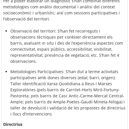
Per a poder elaborar un diagnòstic s’han combinat diferents
metodologies com a
nàlisi documental i anàlisi del context
socioeconòmic i urbanístic; així com sessions participatives i
l’observació del territori.
Observació del territori: S’han fet recorreguts i
observacions tècniques per conèixer directament els
barris, avaluant in situ i des de l’experiència aspectes com
connectivitat, espais públics, accessibilitat, visibilitat,
representativitat, presència de vegetació, etc. S’han fet 4
observacions.
Metodologies Participatives: S’han dut a terme activitats
participatives amb dones diverses (edat, barri, origen):
Taller Identificació Xarxa Quotidiana a Reus i Marxes
Exploratòries (pels barris de Carrilet-Horts Miró-Fortuny-
Pastoreta; pels barris de Casc Antic-Carme-Mercat Central-
Ample; pels barris de Ample-Poetes-Gaudí-Mineta-Niloga) i
taller de devolució i validació de les propostes de directrius
i llocs d’intervencions
Directrius