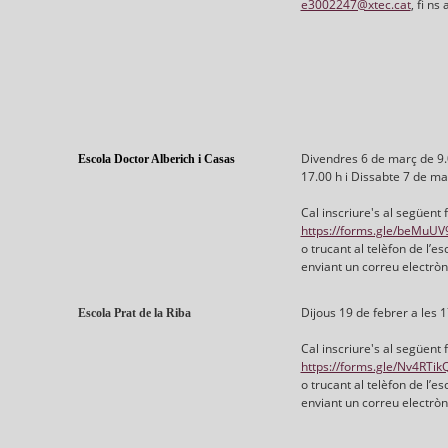
e3002247@xtec.cat
, fi ns
Divendres 6 de març de 9.0
Escola Doctor Alberich i Casas
17.00 h i Dissabte 7 de ma
Cal inscriure's al següent 
https://forms.gle/beMuU
o trucant al telèfon de l’e
enviant un correu electròn
Dijous 19 de febrer a les 1
Escola Prat de la Riba
Cal inscriure's al següent 
https://forms.gle/Nv4RT
o trucant al telèfon de l’e
enviant un correu electròn