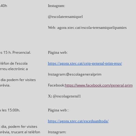
4.40h
Instagram:
@escolateresamiquel
Web: agora.xtec.cat/escola-teresamiquelipamies
s 15 h. Presencial.
Pàgina web:
elèfon de l’escola
https://agora.xtec.cat/ceip-general-prim-reus/
rreu electrònic a
Instagram:@escolageneralprim
 dia podem fer visites
rèvia.
Facebook:
https://www.facebook.com/general.prim
X
:
@escolageneral1
 les 15:00h.
Pàgina web::
https://agora.xtec.cat/esceduardtoda/
t dia, podem fer visites
rèvia, trucant al telèfon
Instagram: