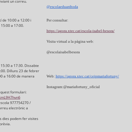
viant un correu.
@escolaeduardtoda
í de 10:00 a 12:00 i
Per consultar:
 15:00 a 17:00.
https://agora.xtec.cat/escola-isabel-besora/
Visita virtual a la pàgina web:
@escolaisabelbesora
15:30 a 17:30. Dissabte
:00. Dilluns 23 de febrer
:00 a 16:00 de manera
Web:
https://agora.xtec.cat/ceipmariafortuny/
Instagram:@mariafortuny_oficial
aquest formulari:
XPtmL9H7hvn6
’escola 977754270 /
rreu electrònic a
s dies podem fer visites
prèvia.