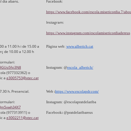
 al dia abans.
Facebook:
https://www.facebook.com/escola.misericordia.7/abo
Instagram:
https://www.instagram.com/escolamisericordiadereus
0 a 11.00 h i de 15.00 a
Pàgina web:
www.alberich.cat
rç de 10.00 a 12.00 h
formulari:
V9GUo5fsj3N8
Instagram: @
escola_alberich/
scola (977332362) o
ic a
e3005753@xtec.cat
7.30 h. Presencial.
Web
:
https://www.escolapdr.com/
formulari:
Instagram:
@escolapratdelariba
ikQm5vwh34X7
scola (977313911) o
Facebook
:
@pratdelaribareus
ic a
e3002211@xtec.cat