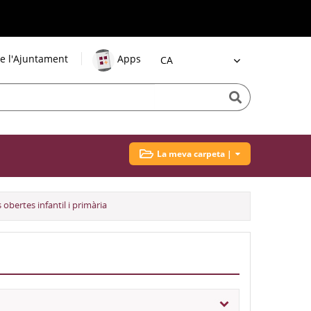
e l'Ajuntament
Apps
Idioma
La meva carpeta |
 obertes infantil i primària