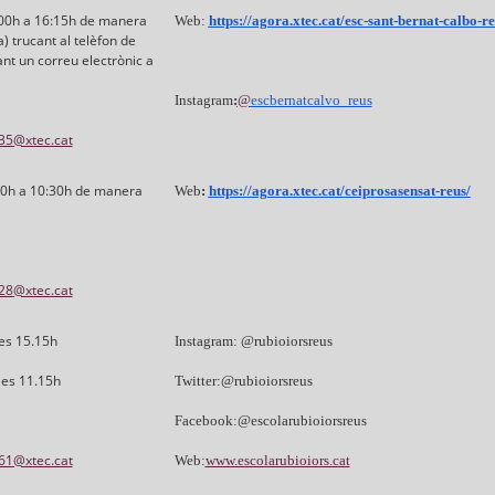
:00h a 16:15h de manera
Web:
https://agora.xtec.cat/esc-sant-bernat-calbo-re
) trucant al telèfon de
nt un correu electrònic a
Instagram
:
@
escbernatcalvo_reus
35@xtec.cat
:30h a 10:30h de manera
Web
:
https://agora.xtec.cat/ceiprosasensat-reus/
28@xtec.cat
les 15.15h
Instagram: @rubioiorsreus
les 11.15h
Twitter:@rubioiorsreus
Facebook:@escolarubioiorsreus
61@xtec.cat
Web:
www.escolarubioiors.cat