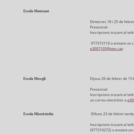
Escola Montsant
Dimecres 18 i 25 de febrer
Presencial.
Inscripcions trucant al telè
977315110 o enviant un co
e3007105@xtec.cat
Dijous 26 de febrer de 15:
Escola Mowgli
Presencial
Inscripcions trucant al te
un correu electrònic a
e30
Dilluns 23 de febrer tarda
Escola Misericòrdia
Inscripcions trucant al telè
(977310272) o enviant un 