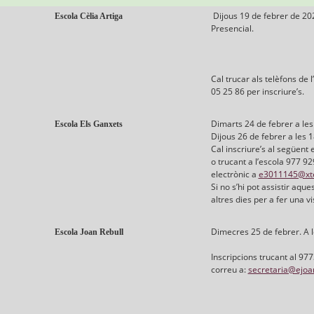
Dijous 19 de febrer de 202
Escola Cèlia Artiga
Presencial.
Cal trucar als telèfons de 
05 25 86 per inscriure’s.
Dimarts 24 de febrer a les
Escola Els Ganxets
Dijous 26 de febrer a les 1
Cal inscriure’s al següent 
o trucant a l’escola 977 9
electrònic a
e3011145@xte
Si no s’hi pot assistir aqu
altres dies per a fer una vi
Dimecres 25 de febrer. A le
Escola Joan Rebull
Inscripcions trucant al 97
correu a:
secretaria@ejoan