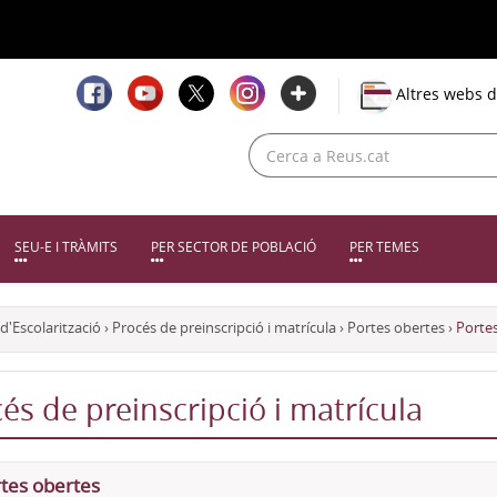
Altres webs d
SEU-E I TRÀMITS
PER SECTOR DE POBLACIÓ
PER TEMES
d'Escolarització
›
Procés de preinscripció i matrícula
›
Portes obertes
›
Portes
és de preinscripció i matrícula
tes obertes