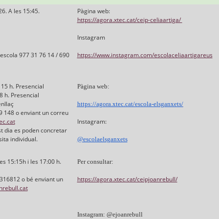
6. A les 15:45.
Pàgina web:
https://agora.xtec.cat/ceip-celiaartiga/
Instagram
l’escola 977 31 76 14 / 690
https://www.instagram.com/escolaceliaartigareus
 15 h. Presencial
Pàgina web:
8 h. Presencial
enllaç
https://agora.xtec.cat/escola-elsganxets/
29 148 o enviant un correu
c.cat
Instagram:
est dia es poden concretar
sita individual.
@escolaelsganxets
s 15:15h i les 17:00 h.
Per consultar:
7316812 o bé enviant un
https://agora.xtec.cat/ceipjoanrebull/
rebull.cat
Instagram: @ejoanrebull