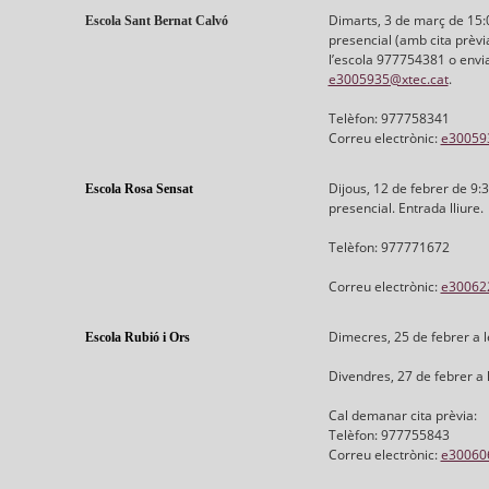
Dimarts, 3 de març de 15
Escola Sant Bernat Calvó
presencial (amb cita prèvia
l’escola 977754381 o envia
e3005935@xtec.cat
.
Telèfon: 977758341
Correu electrònic:
e30059
Dijous, 12 de febrer de 9
Escola Rosa Sensat
presencial. Entrada lliure.
Telèfon: 977771672
Correu electrònic:
e30062
Dimecres, 25 de febrer a 
Escola Rubió i Ors
Divendres, 27 de febrer a 
Cal demanar cita prèvia:
Telèfon: 977755843
Correu electrònic:
e30060