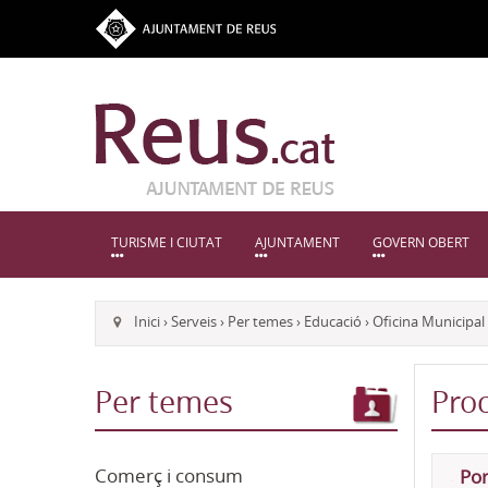
TURISME I CIUTAT
AJUNTAMENT
GOVERN OBERT
Inici
›
Serveis
›
Per temes
›
Educació
›
Oficina Municipal 
Per temes
Proc
Comerç i consum
Por