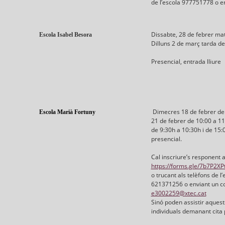
de l’escola 977751778 o en
Dissabte, 28 de febrer mat
Escola Isabel Besora
Dilluns 2 de març tarda de
Presencial, entrada lliure
Dimecres 18 de febrer de 
Escola Marià Fortuny
21 de febrer de 10:00 a 11
de 9:30h a 10:30h i de 15
presencial.
Cal inscriure’s responent 
https://forms.gle/7b7P2
o trucant als telèfons de l
621371256 o enviant un co
e3002259@xtec.cat
Sinó poden assistir aquest
individuals demanant cita 