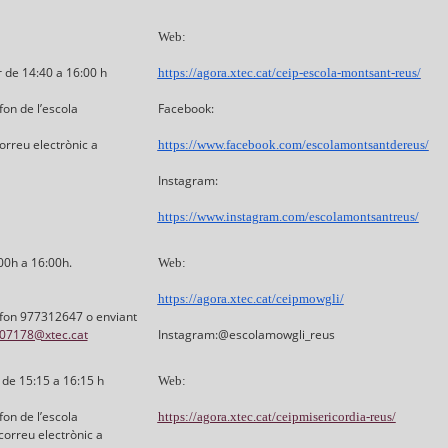
Web:
 de 14:40 a 16:00 h
https://agora.xtec.cat/ceip-escola-montsant-reus/
fon de l’escola
Facebook:
rreu electrònic a
https://www.facebook.com/escolamontsantdereus/
Instagram:
https://www.instagram.com/escolamontsantreus/
00h a 16:00h.
Web:
https://agora.xtec.cat/ceipmowgli/
lèfon 977312647 o enviant
07178@xtec.cat
Instagram
:@escolamowgli_reus
 de 15:15 a 16:15 h
Web:
fon de l’escola
https://agora.xtec.cat/ceipmisericordia-reus/
correu electrònic a