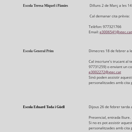
Dilluns 2 de Març a les 1
Escola Teresa Miquel i Pàmies
Cal demanar cita prèvia:
Telèfon: 977321766
Email:
e3006541@xtec.cat
Dimecres 18 de febrer a le
Escola General Prim
Cal inscriure's trucant al t
97731259) o enviant un co
e3002272@xtec.cat
Sinó poden assistir aquest
personalitzades amb cita p
Dijous 26 de febrer tarda a
Escola Eduard Toda i Güell
Presencial, entrada lliure.
Si no es pot assistir aques
personalitzades amb cita p