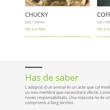
CHUCKY
COFF
Gos / Mestís
Gat / Me
Ves a la fitxa
Ves a la 
Pàgines
Has de saber
L'adopció d'un animal és un acte que cal medit
un nou membre que necessitarà afecte, cures,
noves responsabilitats. Una mascota no és un
compromís a llarg termini.