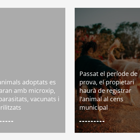
Passat el període de
animals adoptats es
prova, el propietari
raran amb microxip,
haurà de registrar
arasitats, vacunats i
l'animal al cens
rilitzats
municipal