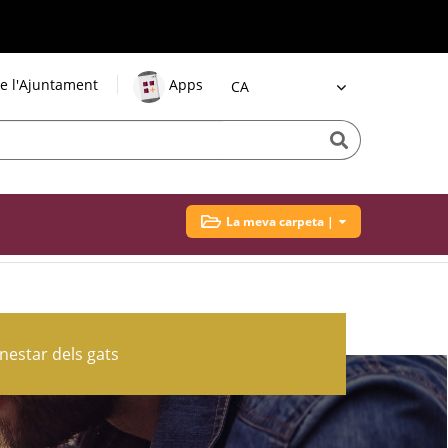
e l'Ajuntament
Apps
Idioma
La meva carpeta |
nestar dels gats