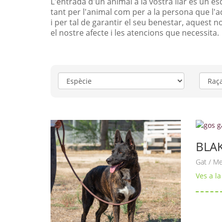
L'entrada d'un animal a la vostra llar és un e
tant per l'animal com per a la persona que l'
i per tal de garantir el seu benestar, aques
el nostre afecte i les atencions que necessita.
Espècie
Raça
BLA
Gat / Me
Ves a la 