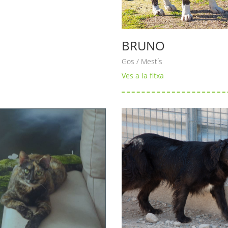
BRUNO
Gos / Mestís
Ves a la fitxa