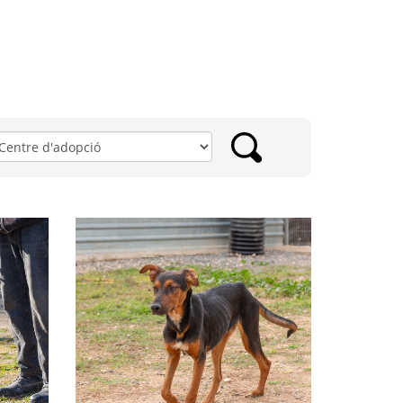
ntre
adopció