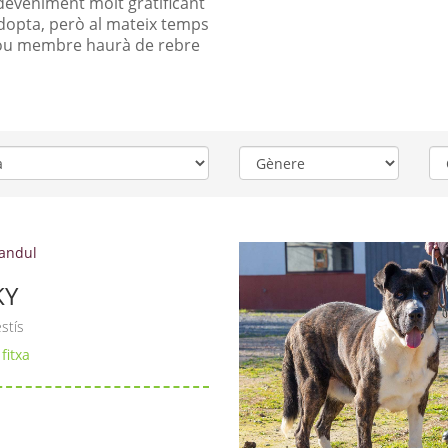
sdeveniment molt gratificant
adopta, però al mateix temps
t nou membre haurà de rebre
Gènere
Ce
d'
KY
stís
fitxa