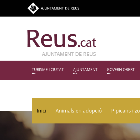
TURISME I CIUTAT
AJUNTAMENT
GOVERN OBERT
Inici
Animals en adopció
Pipicans i z