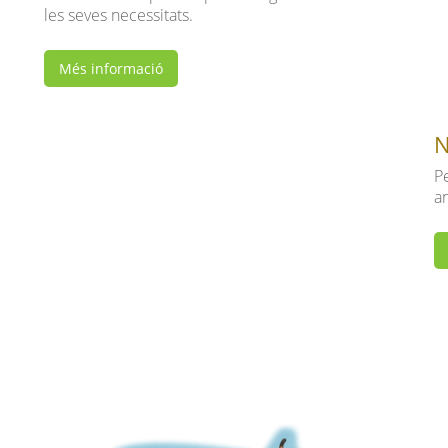
les seves necessitats.
Més informació
N
P
a