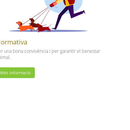
ormativa
er una bona convivència i per garantir el benestar
nimal.
Més informació