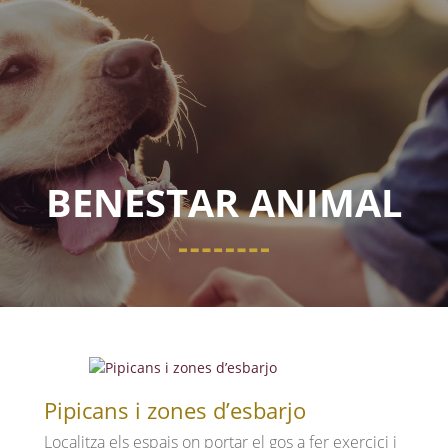
BENESTAR ANIMAL
Pipicans i zones d’esbarjo
Localitza els espais on portar el gos a fer exercici i