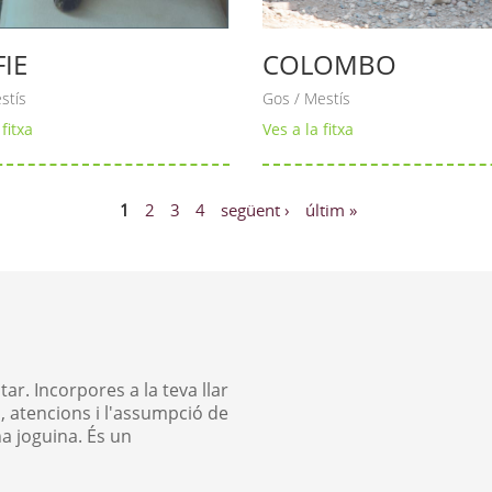
IE
COLOMBO
stís
Gos / Mestís
fitxa
Ves a la fitxa
1
2
3
4
següent ›
últim »
ar. Incorpores a la teva llar
 atencions i l'assumpció de
a joguina. És un