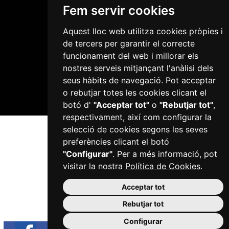
Fem servir cookies
Aquest lloc web utilitza cookies pròpies i
de tercers per garantir el correcte
Plaça del Mercadal · 43201 Reus
funcionament del web i millorar els
977 010 010
nostres serveis mitjançant l'anàlisi dels
ajuntament@reus.cat
|
reus.cat
seus hàbits de navegació. Pot acceptar
o rebutjar totes les cookies clicant el
botó d'
"Acceptar tot"
o
"Rebutjar tot"
,
respectivament, així com configurar la
selecció de cookies segons les seves
preferències clicant el botó
"Configurar"
. Per a més informació, pot
visitar la nostra
Política de Cookies
.
Acceptar tot
Rebutjar tot
Configurar