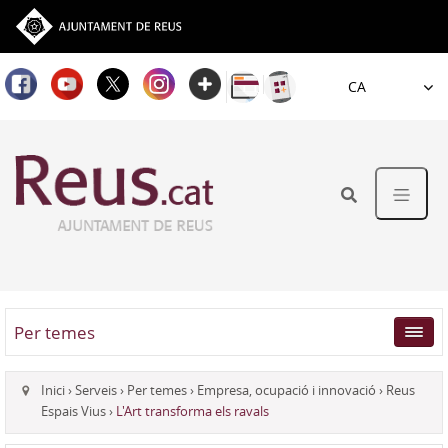
Idioma
Per temes
Inici
›
Serveis
›
Per temes
›
Empresa, ocupació i innovació
›
Reus
Espais Vius
›
L'Art transforma els ravals