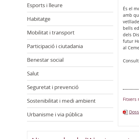
Esports i lleure
És el m
amb qui 
Habitatge
vetllad
bells e
Mobilitat i transport
dels Di
futur H
Participació i ciutadania
al Cemen
Benestar social
Consult
Salut
Seguretat i prevenció
Fitxers 
Sostenibilitat i medi ambient
Doss
Urbanisme i via pública