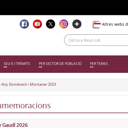
Altres webs d
SEU-E I TRÀMITS
PER SECTOR DE POBLACIÓ
PER TEMES
›
Any Domènech i Montaner 2023
memoracions
 Gaudí 2026