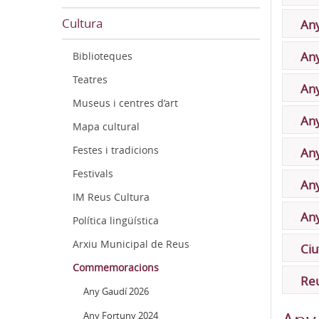
Cultura
Any
An
Biblioteques
Teatres
An
Museus i centres d’art
Any
Mapa cultural
Festes i tradicions
Any
Festivals
Any
IM Reus Cultura
Any
Política lingüística
Arxiu Municipal de Reus
Ciu
Commemoracions
Reu
Any Gaudí 2026
Any Fortuny 2024