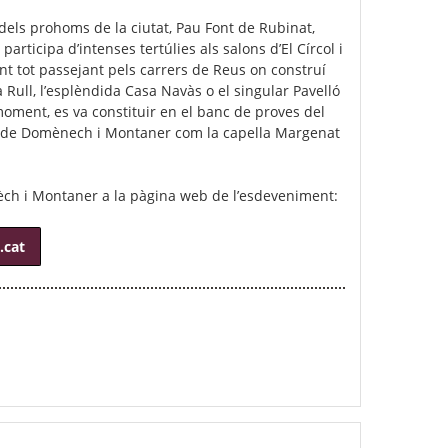
ls prohoms de la ciutat, Pau Font de Rubinat,
articipa d’intenses tertúlies als salons d’El Círcol i
nt tot passejant pels carrers de Reus on construí
Rull, l’esplèndida Casa Navàs o el singular Pavelló
 moment, es va constituir en el banc de proves del
s de Domènech i Montaner com la capella Margenat
ch i Montaner a la pàgina web de l’esdeveniment:
.cat