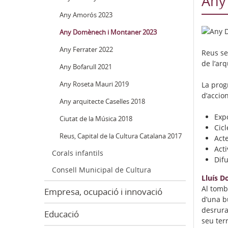
Any
Any Amorós 2023
Any Domènech i Montaner 2023
Any Ferrater 2022
Reus se
de l’ar
Any Bofarull 2021
La prog
Any Roseta Mauri 2019
d’accion
Any arquitecte Caselles 2018
Exp
Ciutat de la Música 2018
Cicl
Reus, Capital de la Cultura Catalana 2017
Acte
Act
Corals infantils
Difu
Consell Municipal de Cultura
Lluís D
Al tomba
Empresa, ocupació i innovació
d’una b
desrura
Educació
seu terr