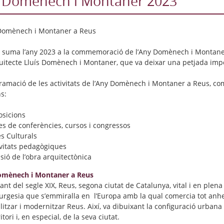
 Domènech i Montaner 2023
 suma l’any 2023 a la commemoració de l’Any Domènech i Montaner,
quitecte Lluís Domènech i Montaner, que va deixar una petjada imp
ramació de les activitats de l’Any Domènech i Montaner a Reus, comi
s:
osicions
es de conferències, cursos i congressos
s Culturals
ivitats pedagògiques
sió de l’obra arquitectònica
omènech i Montaner a Reus
nt del segle XIX, Reus, segona ciutat de Catalunya, vital i en plena 
urgesia que s’emmiralla en l’Europa amb la qual comercia tot anhel
litzar i modernitzar Reus. Així, va dibuixant la configuració urbana 
itori i, en especial, de la seva ciutat.