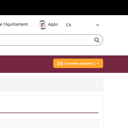
e l'Ajuntament
Apps
Idioma
La meva carpeta |