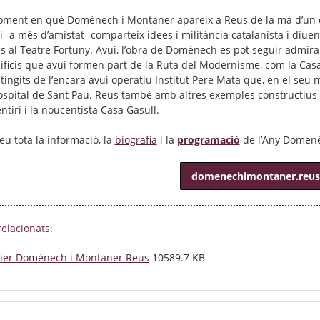
oment en què Domènech i Montaner apareix a Reus de la mà d’un de
-a més d’amistat- comparteix idees i militància catalanista i diuen p
es al Teatre Fortuny. Avui, l’obra de Domènech es pot seguir admira
dificis que avui formen part de la Ruta del Modernisme, com la Casa 
stingits de l’encara avui operatiu Institut Pere Mata que, en el seu
ospital de Sant Pau. Reus també amb altres exemples constructiu
tiri i la noucentista Casa Gasull.
eu tota la informació, la
biografia
i la
programació
de l’Any Domenè
domenechimontaner.reus
relacionats:
ier Domènech i Montaner Reus
10589.7 KB