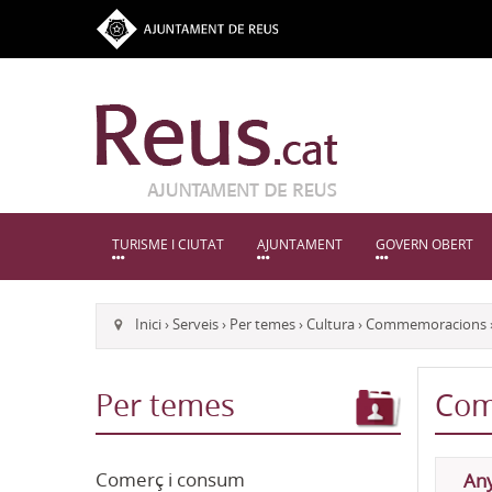
TURISME I CIUTAT
AJUNTAMENT
GOVERN OBERT
Inici
›
Serveis
›
Per temes
›
Cultura
›
Commemoracions
Per temes
Com
Comerç i consum
Any