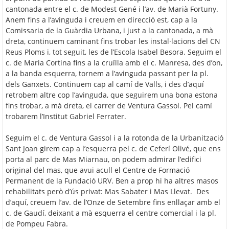
cantonada entre el c. de Modest Gené i l’av. de Marià Fortuny.
Anem fins a l’avinguda i creuem en direcció est, cap a la
Comissaria de la Guàrdia Urbana, i just a la cantonada, a mà
dreta, continuem caminant fins trobar les instal·lacions del CN
Reus Ploms i, tot seguit, les de l’Escola Isabel Besora. Seguim el
c. de Maria Cortina fins a la cruïlla amb el c. Manresa, des d’on,
a la banda esquerra, tornem a l’avinguda passant per la pl.
dels Ganxets. Continuem cap al camí de Valls, i des d’aquí
retrobem altre cop l’avinguda, que seguirem una bona estona
fins trobar, a mà dreta, el carrer de Ventura Gassol. Pel camí
trobarem l’Institut Gabriel Ferrater.
Seguim el c. de Ventura Gassol i a la rotonda de la Urbanització
Sant Joan girem cap a l’esquerra pel c. de Ceferí Olivé, que ens
porta al parc de Mas Miarnau, on podem admirar l’edifici
original del mas, que avui acull el Centre de Formació
Permanent de la Fundació URV. Ben a prop hi ha altres masos
rehabilitats però d’ús privat: Mas Sabater i Mas Llevat. Des
d’aquí, creuem l’av. de l’Onze de Setembre fins enllaçar amb el
c. de Gaudí, deixant a mà esquerra el centre comercial i la pl.
de Pompeu Fabra.