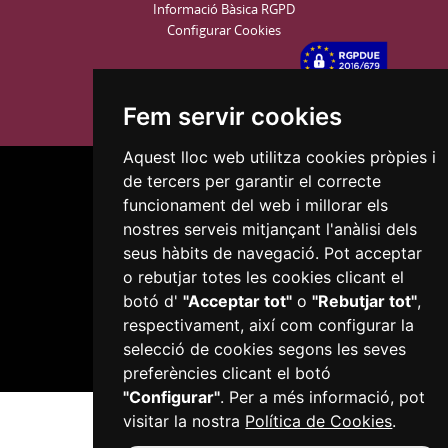
Informació Bàsica RGPD
Configurar Cookies
Fem servir cookies
Aquest lloc web utilitza cookies pròpies i
de tercers per garantir el correcte
funcionament del web i millorar els
nostres serveis mitjançant l'anàlisi dels
seus hàbits de navegació. Pot acceptar
Plaça del Mercadal · 43201 Reus
o rebutjar totes les cookies clicant el
977 010 010
botó d'
"Acceptar tot"
o
"Rebutjar tot"
,
ajuntament@reus.cat
|
reus.cat
respectivament, així com configurar la
selecció de cookies segons les seves
preferències clicant el botó
"Configurar"
. Per a més informació, pot
visitar la nostra
Política de Cookies
.