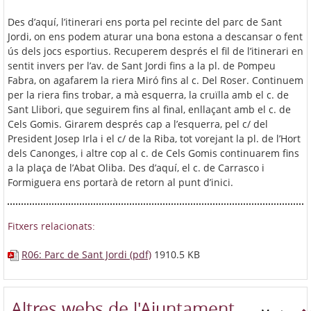
Des d’aquí, l’itinerari ens porta pel recinte del parc de Sant
Jordi, on ens podem aturar una bona estona a descansar o fent
ús dels jocs esportius. Recuperem després el fil de l’itinerari en
sentit invers per l’av. de Sant Jordi fins a la pl. de Pompeu
Fabra, on agafarem la riera Miró fins al c. Del Roser. Continuem
per la riera fins trobar, a mà esquerra, la cruïlla amb el c. de
Sant Llibori, que seguirem fins al final, enllaçant amb el c. de
Cels Gomis. Girarem després cap a l’esquerra, pel c/ del
President Josep Irla i el c/ de la Riba, tot vorejant la pl. de l’Hort
dels Canonges, i altre cop al c. de Cels Gomis continuarem fins
a la plaça de l’Abat Oliba. Des d’aquí, el c. de Carrasco i
Formiguera ens portarà de retorn al punt d’inici.
Fitxers relacionats:
R06: Parc de Sant Jordi (pdf)
1910.5 KB
Altres webs de l'Ajuntament