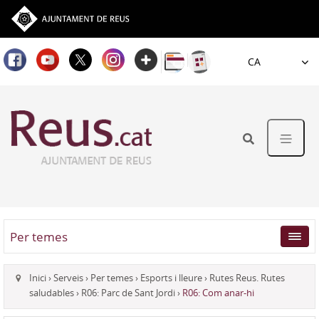
Idioma
Per temes
Inici
›
Serveis
›
Per temes
›
Esports i lleure
›
Rutes Reus. Rutes
saludables
›
R06: Parc de Sant Jordi
›
R06: Com anar-hi